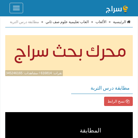
Toggle
navigation
الرئيسية
»
الألعاب
»
العاب تعليمية علوم صف ثاني
»
مطابقة درس التربة
نقرات: 616814 / مشاهدات: 345246165
مطابقة درس التربة
نسخ الرابط