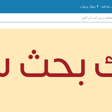
تفاعلية
سؤال وجواب
طابقة درس احب ان اكون