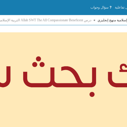
تفاعلية
سؤال وجواب
إسلامية منهج إنجليزي
»
درس Allah SWT The All Compassionate Beneficent التربية الإسلامية الصف الأول