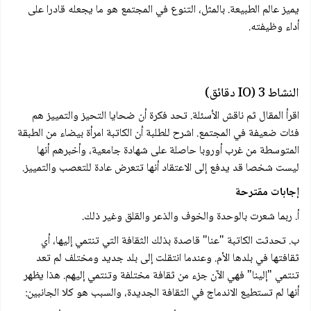
يميز عالم الطبيعة. بالمثل، التنوع في المجتمع هو ما يجعله قادرا على
أداء وظيفته.
النشاط 3 (IO دقائق)
اقرأ المقال ثم ناقش الأسئلة. تحد فكرة أن ضحايا التحيز والتمييز هم
فئات ضعيفة في المجتمع. اشرح للطلبة أن الكاتبة امرأة بيضاء من الطبقة
المتوسطة من غرب أوروبا حاصلة على شهادة جامعية، وأخبرهم أنها
ليست شخصا قد يدفع إلى الاعتقاد أنها تتعرض عادة للتعصب والتمييز.
إجابات مقترحة
أ. ربما شعرت بالوحدة والخوف والذعر والقلق وغير ذلك.
ب. تحدثت الكاتبة "عنا" قاصدة بذلك الثقافة التي تنتمي إليها، أي
ثقافتها في بلدها الأم. وعندما انتقلت إلى بلد جديد ومختلف لم تعد
تنتمي "إلينا" فهي الآن جزء من ثقافة مختلفة وتنتمي إليهم. هذا يظهر
أنها لم تستطيع الاندماج في الثقافة الجديدة، والسبب هو كلا الجانبين: