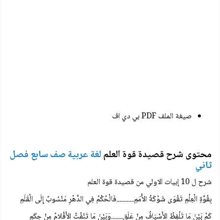
صيغة الملف PDF بي دي اف
محتوى شرح قصيدة قوة العلم
لغة عربية صف سابع فصل
ثاني
شرح ل 10 إبيات الاولي من قصيدة قوة العلم
بِقُوَّةِ الْعِلْمِ تَقْوَى شَوْكَةُ الأُمَمِ............فَالْحُكْمُ فِي الدَّهْرِ مَنْسُوبٌ إِلَى الْقَلَمِ
كَمْ بَيْنَ مَا تَلْفِظُ الأَسْيَافُ مِنْ عَلَقٍ........وَبَيْنَ مَا تَنْفُثُ الأَقْلامُ مِنْ حِكَمِ