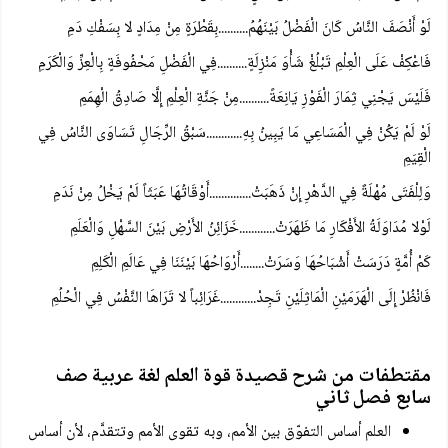
لَوْ أَنْصَفَ النَّاسُ كَانَ الْفَضْلُ بَيْنَهُمُ..........بِقَطْرَةٍ مِنْ مِدَادٍ لا بِسَفْكِ دَمِ
فَاعْكِفْ عَلَى الْعِلْمِ تَبْلُغْ شَأْوَ مَنْزِلَةٍ..........فِي الْفَضْلِ مَحْفُوفَةٍ بِالْعِزِّ وَالْكَرَمِ
فَلَيْسَ يَجْنِي ثِمَارَ الْفَوْزِ يَانِعَةً..........مِنْ جَنَّةِ الْعِلْمِ إِلَّا صَادِقُ الْهِمَمِ
لَوْ لَمْ يَكُنْ فِي الْمَسَاعِي مَا يَبِينُ بِهِ............سَبْقُ الرِّجَالِ تَسَاوَى النَّاسُ فِي
الْقِيَمِ
وَلِلْفَتَى مُهْلَةٌ فِي الدَّهْرِ إِنْ ذَهَبَتْ..............أَوْقَاتُهَا عَبَثَاً لَمْ يَخْلُ مِنْ نَدَمِ
لَوْلا مُدَاوَلَةُ الأَفْكَارِ مَا ظَهَرَتْ............خَزَائِنُ الأَرْضِ بَيْنَ السَّهْلِ وَالْعَلَمِ
كَمْ أُمَّةٍ دَرَسَتْ أَشْبَاحُهَا وَسَرَتْ........أَرْوَاحُهَا بَيْنَنَا فِي عَالَمِ الْكَلِمِ
فَانْظُرْ إِلَى الْهَرَمَيْنِ الْمَاثِلَيْنِ تَجِدْ............غَرَائِباً لا تَرَاهَا النَّفْسُ فِي الْحُلُمِ
مقتطفات من شرح قصيدة قوة العلم لغة عربية صف
سابع فصل ثاني
العلم أساس التفوّق بين الأمم، وبه تقوى الأمم وتتقدَّم، لأن أساس