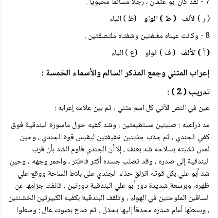
7 - لقد كان أبو عثمان ، رجلا مسالماً محبوياً .
( ر ) الألف
( ط ) الواو
(ظ ) الياء
8 - وكانت عيناه مغلفتين وشفتاه ملتصقتين .
( أ ) الألف
( ف ) الواو (ع ) الياء
إعراب المثني وجمع المذكر السالم والأسماء الخمسة :
تدريب ( 2 ) :
عين في النص الآتي كل اسم مثني ، ثم بين علامه إعرابه :
مد ذراعيه : صلبتين مستقيمتين ، وشد كفيه حول ماسورة البندقية فوق
كفي الجندي ، ثم جذب جذبتين خفيفتين ليقيس قوة الجندي ، وحين
لمس تشبته بسلاحه شد بعنف ، إلا أن الجندي قاوم الشد بأن قرب
البندقية إلى صدره ، وقد تصلب جسده أكثر فاطثر ، واحمر وجهه ، وحين
شد أبو علي بكل قوته اتزلق حذاء الجندي على بلاط الساحة ووقع علي
ظهره، وبرسعة شديدة دور أبو علي البندقية دورتين ، فانفك جزامها عن
الساقين الملوحتين في الهواء ، وتلقف البندقية بكفيه الكبيرتين الخشنتين
، وبسطها أمام صدره محدقاً إليها بحذل ، ثم صاح بصوت عال : وسطوا