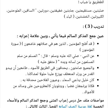
الططريق يا شباب !
صلبتين، مستقيمتين، جذبتين خفيفتين، دورتين، ' االساقين، الملوحتين،
الكبيرتين، الخشنتين، ( الياء )
تدريب ( 3 ) :
عين جمع المذكر السالم فيما يأتي ، وبين علامة إعرابه :
( قد أفلح المؤمنين ، الذين هم في صلاتهم خاشعون ) ( سورة
المؤمنون )
عن النبي - صلي الله عليه وسلم - قال : " المسلم من سلم
المسلمون من لسانه ويده " ( متفق عليه )
والجميع صامتون ، يحدقون في الطريق الأسود ، طامعين أن يبدو
القدر من وراء المنعطف يوزع علينا حلولا لمشاكلنا .
كان خليل يناجي السماء ، وعيون الفلاحين محدقة به .
فكانا يرتجفان غضبا ، ويتلويان كالمطروحين على وسائد من
الأشواك .
مواصفات ملف حل درس إعراب المثنى وجمع المذكر السالم والأسماء
الخمسة
لغة عربية الصف السابع
الفصل الثالث كالتالي :