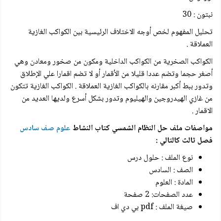
نبتون : 30
تحليل المفهوم لخص أوجه الاختلاف الرئيسية بين الكواكب الغازية
العملاقة .
الكواكب الصخرية من الكواكب الداخلية ومكون من صخور ومعادن وهي
أصغر حجما وتضم عددا قليلا من الأقمار أو لا تضم اقمارا علي الإطلاق
وتدور ببط أكبر مقارنه بالكواكب الغازية العملاقة . الكواكب الغازية تتكون
من غازي الهيدروجين والهيليوم وتدور بشكل أسرع ولديها العديد من
الاقمار .
مواصفات ملف حل النظام الشمسي كتاب النشاط
علوم صف سادس
فصل ثالث كالتالي :
نوع الملف : حلول درس
الصف : السادس
المادة : العلوم
عدد الصفحات: 2 صفحة
صيغة الملف : pdf بي دي اف