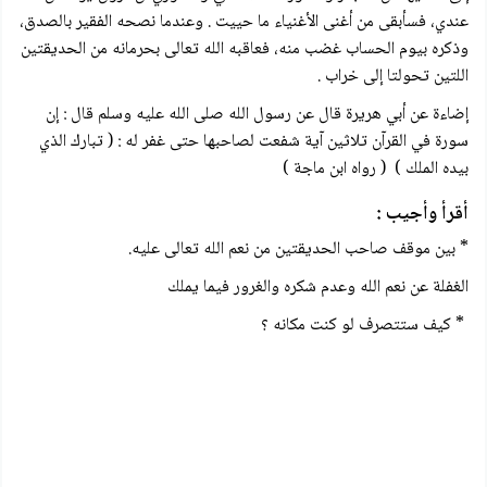
عندي، فسأبقى من أغنى الأغنياء ما حييت . وعندما نصحه الفقير بالصدق،
وذكره بيوم الحساب غضب منه، فعاقبه الله تعالی بحرمانه من الحديقتين
اللتين تحولتا إلى خراب .
إضاءة عن أبي هريرة قال عن رسول الله صلى الله عليه وسلم قال : إن
سورة في القرآن تلاثين آية شفعت لصاحبها حتى غفر له : ( تبارك الذي
بيده الملك ) ( رواه ابن ماجة )
أقرأ وأجيب :
* بين موقف صاحب الحديقتين من نعم الله تعالى عليه.
الغفلة عن نعم الله وعدم شكره والغرور فيما يملك
* كيف ستتصرف لو كنت مكانه ؟