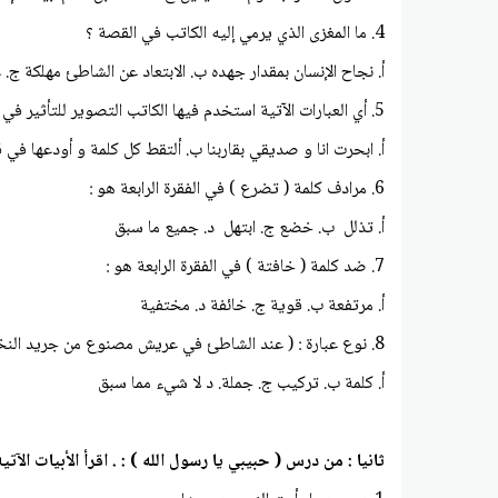
4. ما المغزى الذي يرمي إليه الكاتب في القصة ؟
أ. نجاح الإنسان بمقدار جهده ب. الابتعاد عن الشاطئ مهلكة 
5. أي العبارات الآتية استخدم فيها الكاتب التصوير للتأثير في القارئ ؟
أ. ابحرت انا و صديقي بقاربنا ب. ألتقط كل كلمة و أودعها في ق
6. مرادف كلمة ( تضرع ) في الفقرة الرابعة هو :
أ. تذلل ب. خضع ج. ابتهل د. جميع ما سبق
7. ضد كلمة ( خافتة ) في الفقرة الرابعة هو :
أ. مرتفعة ب. قوية ج. خائفة د. مختفية
8. نوع عبارة : ( عند الشاطئ في عريش مصنوع من جريد النخل ) هو :
أ. كلمة ب. تركيب ج. جملة. د لا شيء مما سبق
ثانيا : من درس ( حبيبي يا رسول الله ) : . اقرأ الأبيات الآ