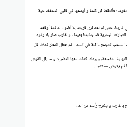
الشغوف؛ فألتقط كل كلمة و أودعها في قلبي؛ لتحفظ حية
اربنا، حتى لم نعد نرى قريتنا إلا أضواء خافتة أوقفنا
لتيارات البحرية قد جذبتنا بعيدا ، والقارب صار بلا رقود
خذت السحب تتجمع داكنة في السماء ثم هطل المطر فملأنا كل
نهاية المفجعة، ويزدادا كذلك معها التضرع. و ما زال القرش
نا ثم يغوص مختفيا .
 بالقارب و يخرج رأسه من الماء