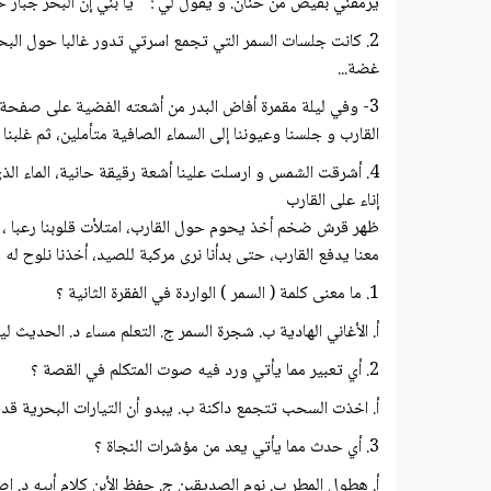
يرمقني بفيض من حنان. و يقول لي : " يا بني إن البحر جبا
2. كانت جلسات السمر التي تجمع اسرتي تدور غالبا حول الب
غضة...
3- وفي ليلة مقمرة أفاض البدر من أشعته الفضية على صفحة ال
القارب و جلسنا وعيوننا إلى السماء الصافية متأملين، ثم غلبنا
4. أشرقت الشمس و ارسلت علينا أشعة رقيقة حانية، الماء الذي
إناء على القارب
ظهر قرش ضخم أخذ يحوم حول القارب، امتلأت قلوبنا رعبا ، أخذ 
معنا يدفع القارب، حتى بدأنا نرى مركبة للصيد، أخذنا نلوح له
1. ما معنى كلمة ( السمر ) الواردة في الفقرة الثانية ؟
أ. الأغاني الهادية ب. شجرة السمر ج. التعلم مساء د. الحديث لي
2. أي تعبير مما يأتي ورد فيه صوت المتكلم في القصة ؟
أ. اخذت السحب تتجمع داكنة ب. يبدو أن التيارات البحرية قد
3. أي حدث مما يأتي يعد من مؤشرات النجاة ؟
أ. هطول المطر ب. نوم الصديقين ج. حفظ الأبن كلام أبيه د. 