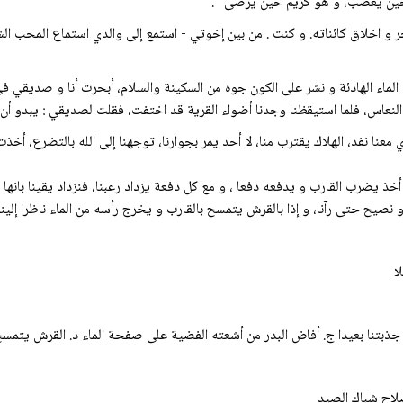
ر حين يغضب، و هو كريم حين يرضى ".
حر و اخلاق كائناته. و كنت . من بين إخوتي - استمع إلى والدي استماع المحب 
ماء الهادئة و نشر على الكون جوه من السكينة والسلام، أبحرت أنا و صديقي في ق
 النعاس، فلما استيقظنا وجدنا أضواء القرية قد اختفت، فقلت لصديقي : يبدو أن ا
 معنا نفد، الهلاك يقترب منا، لا أحد يمر بجوارنا، توجهنا إلى الله بالتضرع، أ
يضرب القارب و يدفعه دفعا ، و مع كل دفعة يزداد رعبنا، فنزداد يقينا بانها ال
 و نصيح حتى رآنا، و إذا بالقرش يتمسح بالقارب و يخرج رأسه من الماء ناظرا إلي
لا
 جذبتنا بعيدا ج. أفاض البدر من أشعته الفضية على صفحة الماء د. القرش يتمسح
إصلاح شباك الصيد