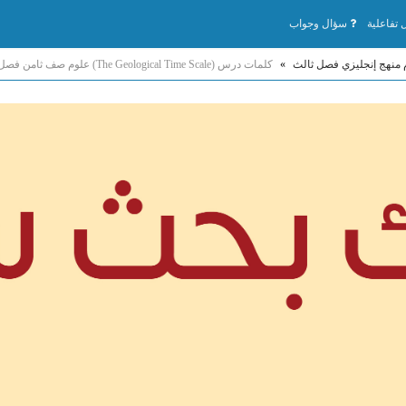
تفاعلية
سؤال وجواب
 منهج إنجليزي فصل ثالث
»
كلمات درس (The Geological Time Scale) علوم صف ثامن فصل ثالث