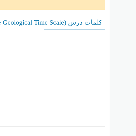
كلمات درس (The Geological Time Scale) علوم صف ثامن فصل ثالث