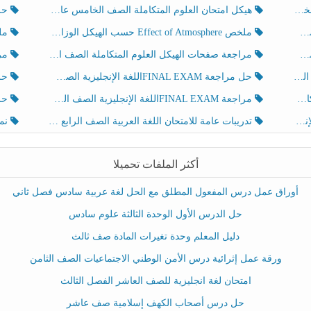
هيكل امتحان العلوم المتكاملة الصف الخامس عام الفصل الدراسي الثالث 2025-2026
حل تد
ملخص Effect of Atmosphere حسب الهيكل الوزاري العلوم المتكاملة الصف الخامس انسبير الفصل الثالث
ملخص Effect of Geosphere حسب ال
مراجعة صفحات الهيكل العلوم المتكاملة الصف الخامس انسبير الفصل الثالث
مراجعة Review Grammar 
لث
حل مراجعة FINAL EXAMاللغة الإنجليزية الصف الخامس الفصل الثالث
حل م
ث
مراجعة FINAL EXAMاللغة الإنجليزية الصف الخامس الفصل الثالث
حل أو
تدريبات عامة للامتحان اللغة العربية الصف الرابع الفصل الثالث
نموذ
أكثر الملفات تحميلا
أوراق عمل درس المفعول المطلق مع الحل لغة عربية سادس فصل ثاني
حل الدرس الأول الوحدة الثالثة علوم سادس
دليل المعلم وحدة تغيرات المادة صف ثالث
ورقة عمل إثرائية درس الأمن الوطني الاجتماعيات الصف الثامن
امتحان لغة انجليزية للصف العاشر الفصل الثالث
حل درس أصحاب الكهف إسلامية صف عاشر