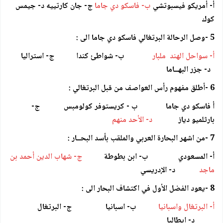
أ- أمريكو فيسبوتشي
ب- فاسكو دي جاما
ج- جان كارتييه د- جيمس
كوك
5 -وصل الرحالة البرتغالي فاسكو دي جاما الى :
أ- سواحل الهند ملبار
ب- شواطئ كندا ج- استراليا
د- جزر البهــاما
6 -أطلق مفهوم رأس العواصف من قبل البرتغالي :
أ فاسكو دي جاما ب - كريستوفر كولومبس ج-
بارثلميو دياز
د- الأحد منهم
7 -من اشهر البحارة العربي والملقب بأسد البحــار :
أ- المسعودي ب- ابن بطوطة
ج- شهاب الدين أحمد بن
ماجد
د- الإدريسي
8 -يعود الفضل الأول في اكتشاف البحار الى :
أ- البرتغال واسبانيا
ب- اسبانيا ج- البرتغال
د- ايطاليا