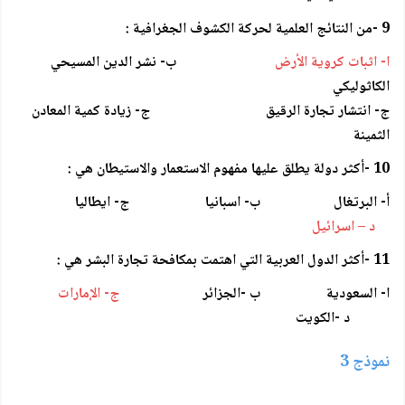
9 -من النتائج العلمية لحركة الكشوف الجغرافية :
ا- اثبات كروية الأرض
ب- نشر الدين المسيحي
الكاثوليكي
ج- انتشار تجارة الرقيق ج- زيادة كمية المعادن
الثمينة
10 -أكثر دولة يطلق عليها مفهوم الاستعمار والاستيطان هي :
أ- البرتغال ب- اسبانيا ج- ايطاليا
د – اسرائيل
11 -أكثر الدول العربية التي اهتمت بمكافحة تجارة البشر هي :
ا- السعودية ب -الجزائر
ج- الإمارات
د -الكويت
نموذج 3