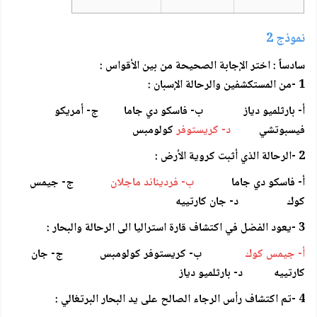
نموذج 2
سادساً : اختر الإجابة الصحيحة من بين الأقواس :
1 -من المستكشفين والرحالة الإسبان :
أ- بارثلميو دياز ب- فاسكو دي جاما ج- أمريكو
فيسبوتشي
د- كريستوفر
كولومبس
2 -الرحالة الذي أثبت كروية الأرض :
أ- فاسكو دي جاما
ب- فرديناند ماجلان
ج- جيمس
كوك د- جان كارتييه
3 -يعود الفضل في اكتشاف قارة استراليا الى الرحالة والبحار :
أ- جيمس كوك
ب- كريستوفر كولومبس ج- جان
كارتييه د- بارثلميو دياز
4 -تم اكتشاف رأس الرجاء الصالح على يد البحار البرتغالي :