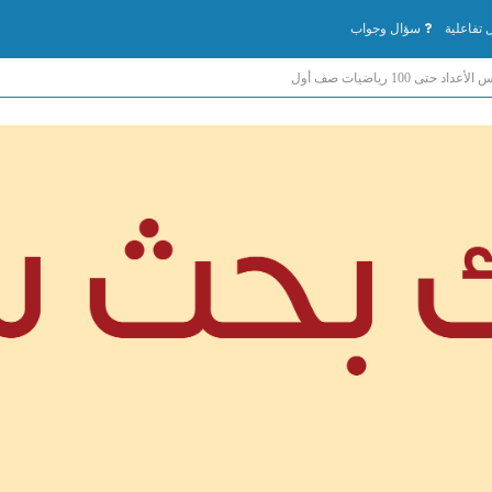
تفاعلية
سؤال وجواب
اد حتى 100 رياضيات صف أول