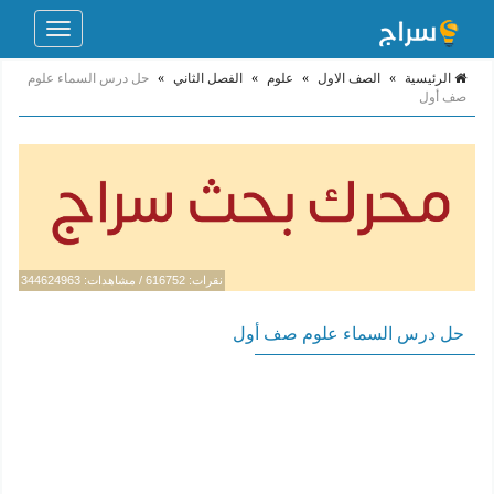
Toggle
navigation
الرئيسية
»
الصف الاول
»
علوم
»
الفصل الثاني
»
حل درس السماء علوم
صف أول
نقرات: 616752 / مشاهدات: 344624963
حل درس السماء علوم صف أول