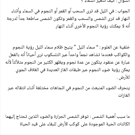
السؤال : كيف تتغير السماء ؟
الجواب : في الليل قد ترى السحب أو القمر أو النجوم في السماء وأثناء
النهار قد ترى الشمس والسحب والقمر وتكون الشمس ساطعة جداً لدرجة
أنه لا يمكنك رؤية النجوم الأخرى أثناء النهار
خلفية عن العلوم : “ سماء الليل ” يتيح ظلام سماء الليل رؤية النجوم
والكواكب فعندما تشاهد نجماً واحداً عبر التلسكوب نرى أحياناً أنه بالفعل
عبارة عن عنقود يتكون من عدة نجوم ويظهر الكثير من النجوم متلألئاً لأنه
يمكن رؤية ضوء النجوم عبر طبقات الغاز العديدة في الغلاف الجوي
للأرض .
ينحرف الضوء المنبعث من النجوم في اتجاهات مختلفة أثناء انتقاله عبر
الغازات
ما سبب أهمية الشمس : توفر الشمس الحرارة والضوء اللذين تحتاج إليهما
الكائنات الحية الموجودة على كوكب الأرض للبقاء على قيد الحياة