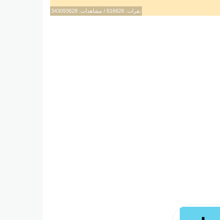
نقرات: 616626 / مشاهدات: 343093628