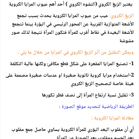
يعتبر الزيغ الكروي (التشوه الكروي ) أحد أهم عيوب المرايا الكروية
الزيغ الكروي:
عيب من عيوب المرايا الكروية يحدث بسبب تجمع
الأشعة المتوازية القريبة عن المحور الرئيسي في البؤرة بينما تتجمع
الأشعة البعيدة في نقاط أقرب للمرآة فتكون المرآة نتيجة لذلك صور
مشوشة
ويمكن التقليل من أثر الزيغ الكروي في المرايا من خلال ما يلي :
1- تصنيع المرايا المقعرة على شكل قطع مكافئ ولكنها عالية التكلفة
2-استخدام مرايا كروية ثانوية صغيرة او عدسات صغيرة مصممة على
هيئة خاصة لتصحيح الزيغ الكروي
3- تقليل نسبة ارتفاع المرآة إلى نصف قطر تكورها
الطريقة الرياضية لتحديد موقع الصورة :
معادلة المرايا الكروية :
أي أن مقلوب البعد البؤري للمرآة الكروية يساوي حاصل جمع مقلوب
بعد الجسم ومقلوب بعد الصورة عن المرآة