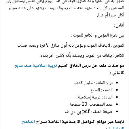
كذبوا به في الدنيا وقد صاروا فيه، في هذا اليوم يأتي الناس يساقون إلى
المحشر، وكل واحد منهم معه ملك يسوقه، وملك يشهد على عمله سواء
أكان خيرا أم شرا.
أقارن :
بين نظرة المؤمن و الكافر للموت :
المؤمن : لايخاف الموت ويؤمن بأنه أول منازل الآخرة وبعده حساب
الكافر : يخاف من الموت ويعتقد بأنه لاشئ آخر بعده
مواصفات ملف حل درس الخلاق العليم
تربية إسلامية صف سابع
كالتالي :
نوع الملف : حلول كتاب
الصف : السابع
المادة : تربية إسلامية
عدد الصفحات: 23 صفحة
صيغة الملف : pdf بي دي اف
تابعنا عبر مواقع التواصل الاجتماعية الخاصة بسراج
المناهج