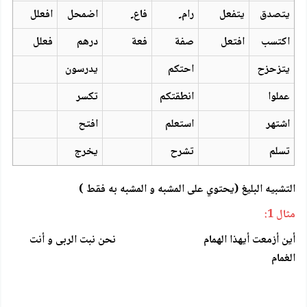
يتصدق
يتفعل
رام ٍ
فاع ٍ
اضمحل
افعلل
اكتسب
افتعل
صفة
فعة
درهم
فعلل
يتزحزح
احتكم
يدرسون
عملوا
انطقتكم
تكسر
اشتهر
استعلم
افتح
تسلم
تشرح
يخرج
التشبيه البليغ (يحتوي على المشبه و المشبه به فقط )
مثال 1:
أين أزمعت أيهذا الهمام نحن نبت الربى و أنت
الغمام