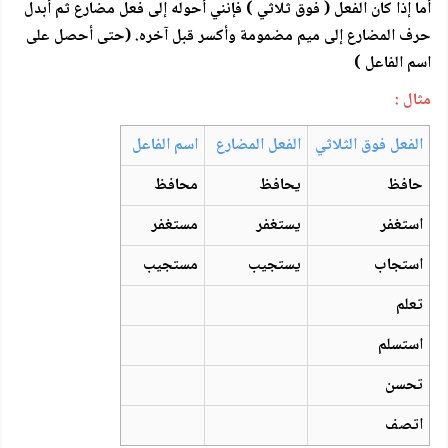
أما إذا كان الفعل ( فوق ثلاثي ) فإنني أحوله إلى فعل مضارع ثم أبدل
حرف المضارع إلى ميم مضمومة وأكسر قبل آخره. (حتى أحصل على
اسم الفاعل )
مثال :
الفعل فوق الثلاثي
الفعل المضارع
اسم الفاعل
حافظ
يحافظ
محافظ
استغفر
يستغفر
مستغفر
استجاب
يستجيب
مستجيب
تعلم
استسلم
تحسن
اتصف