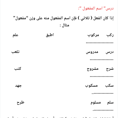
درس“ اسم المفعول “:
إذا كان الفعل ( ثلاثي ) فإن اسم المفعول منه على وزن “مفعول”
مثال :
ركب مركوب اطبق علم
…………………
درس مدروس تلعب
………………
شرح مشروح كتب
………………
سكب مسكوب جهد
……………..
سلم مسلوم طرح
…………….