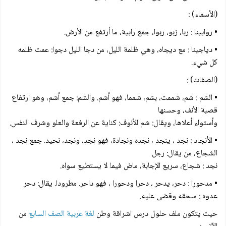
(الأسماء) :
• روابينا : ربا، زبو، ربوا، جمع رابية، ما أرتفع من الأرض.
• دياجينا : مع ديجاه، وهي ظلمة الليل، من دجا الليل دجوا: عمت ظلمه
كل شيء.
(الصفات) :
• الشم : شم، شممت، بشم، شمما، فهو أشم. والشم: جمع أشم، وهو ارتفاع
قصبة الأنف، وحسنها
وأستواء أعلاها، ويقال: شم الأنوف: كناية عن الرفعة والعلو وشرف النفس.
• الأنجاد : نجد ، ينجد ، نجده ونجادة، فهو نجد، ونجد، نحيد. جمع نجد ،
الشجاع، من يقال: رجل
نجد : شجاع، سريع الإجابة، ماض فيما لا يستطيع سواه.
• مدحورا : دحر، يدحر ، دحرا ودحورا ، فهو داحر. مطرودا. يقال: دحر
عدوه : سحقه وقضى عليه.
حيث يتكون ملف حلول درس اشراقة وطن
لغة عربية الصف السابع
من