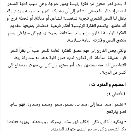
لا يخلو نص شعري من فكرة رئيسة يدور حولها، وهي سبب كتابة الشاعر
لنصه، إذ غالبا ما يسعی الشاعر إلى أن يشاركه القراء أحاسيسه ورؤاه. وقد
ينقل لنا النص الشعري تجربة شخصية للشاعر، أو معاناة، أو لحظة فرح أو
ألم عاشها، وتدعم الفكرة الرئيسية أفكار فرعية، تتضافر جميعها لتقديم
الفكرة الرئيسة للقارئ من جوانب مختلفة، بحيث يسهم كل منها في رسم
ملامح النص وفكرته العامة بسلاسة.
ولكي يصل القارئ إلى فهم عميق للفكرة العامة للنص عليه أن يقرأ النص
قراء عميقة، متأملة، کی تتكون لديه صور كلية عنه، مع محاولة ربط
التفاصيل الداعمة ببعضها، وهو أمر ممتع، وإن كان لي سهلا، ويحتاج إلى
كثير من الدربة .
المعجم والمفردات :
(الأفعال ) :
• نشمو : سما، سما إلى، سما بـ ، يسمو، سموا وسماء وسماوة، فهو سام.
نعلو ونرتفع.
• يذكينا : أذکی، ذكي، إذكاء، فهو مذك . يحركنا ، وينشطنا، ويزيد فطنتنا.
ذكا الشخص: كان سريع الفهم، متوقد البديهة.