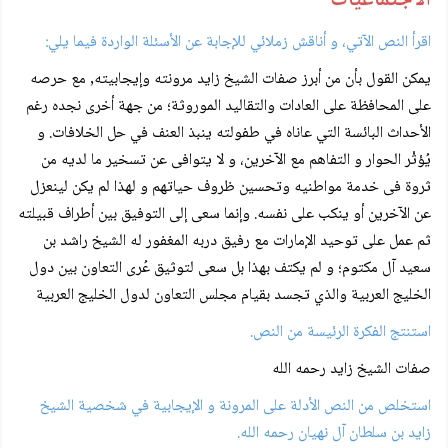
اقرأ النص الآتي، و أناقش زملائي للإجابة عن الأسئلة الواردة فيما يلي:
يمكن القول بأن من أبرز صفات الشيخ زايد مرونته وإيجابيته, مع حرصه
على المحافظة على العادات والتقاليد الموروثة؛ من جهة أخرى نجده رغم
الأحداث البائسة التي عاناه في طفولته ينبذ العنف في حل الخلافات. و
يُؤثْر الحوار و التفاهم مع الآخرين، و لا يتوافى عن تسخير ما لديه من
ثروة فى خدمة مواطنيه وتحسين ظروف حياتهم و لهذا لم يكن لينعزل
عن الآخرين أو ينكب على نفسه. وإنما سعى إلى التوفيق بين أطراف قبيلته
ثم عمل على توحيد الإمارات مع رفيق دربه المغفور له الشيخ راشد بن
سعيد آل مكتوم؛ و لم يكتف بهذا بل سعى لتوثيق عُرى التعاون بين دول
الخليج العربية والذي تجسد بقيام مجلس التعاون لدول الخليج العربية
استنتج الفكرة الرئيسة من النص.
صفات الشيخ زايد رحمه الله
استخلص من النص الأدلة على المرونة و الإيجابية في شخصية الشيخ
زايد بن سلطان آل نهيان رحمه الله.