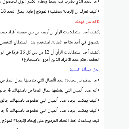
• ما العدد الذي نضرب فيه بسط ومقام الكسر األول للحصول على
• كيف نعرف أن اإلجابة منطقية؟ نموذج إجابة: يمثل العدد 18 ستة أضعاف العدد 3 و 24 ستة أضعاف العدد 4.هل تحتاج لمثال آخر؟
تاكد من فهمك
.كشف أحد استطلاعات الرأي أن أربعة من بين خمسة أفراد يفضلون 
يتسوق في أحد متاجر البقالة. استخدم هذا االستطالع لتخمين ع
المطعم، فكم عدد الأفراد الذين أجروا الاستطلاع؟
.
حل مسألة النسبة.
• ما المطلوب إيجاده؟ عدد األميال التي يقطعها عمال المطاحن باستهلاك 6 جالونا
• كم عدد األميال التي يقطعها عمال المطاحن باستهالك 4 جالونات من البنزين؟ 105 أميال
• كيف يمكنك إيجاد عدد األميال التي قطعوها باستهالك جالون واحد من البنزين؟ أوجد
• كيف يمكنك إيجاد عدد األميال التي قطعوها باستهالك 6 جالونات من البنزين؟ .6 في 26.25 اضرب
كيف يساعدك خط األعداد المزدوج على إيجاد اإلجابة؟ نموذج 