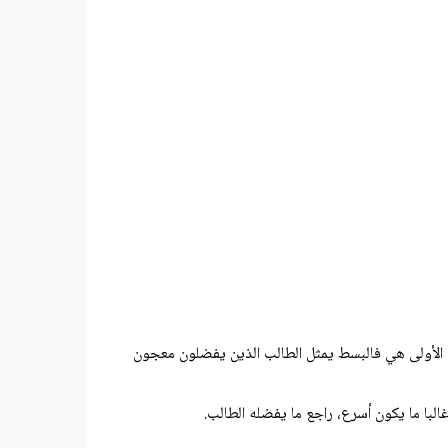
سط النسبة الثانية أم في مقامها؟ حيث إن النسبة الأولى هي فالبسط يمثل الطالب الذين يفضلون معجون
 غالبا ما يكون أسرع، راجع ما يفضله الطالب.