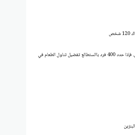
خص
.كشف أحد استطالعات الرأي أن 12 من بين كل 15 فردًا في الواليات المتحدة الأمريكية يفضلون تناول الطعام في المطعم على الطهي في المنزل. فإذا حدد 400 فرد باالستطالع تفضيل تناول الطعام في
بنزين