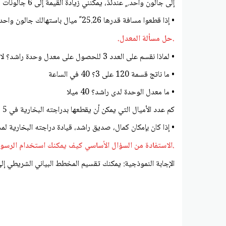
إلى جالون واحد. ٍ عندئذ، يمكنني زيادة القيمة إلى 6 جالونات من البنزين.
• إذا قطعوا مسافة قدرها 25.26 ً ميال باستهالك جالون واحد فقط، فكم المسافة التي يقطعونها باستهالك 6 جالونات من البنزين؟ 5.157 ميلا
.حل مسألة المعدل.
• لماذا نقسم على العدد 3 للحصول على معدل وحدة راشد؟ لان 3 ساعات ÷ 3 = ساعة واحدة
• ما ناتج قسمة 120 على 3؟ 40 في الساعة
• ما معدل الوحدة لدى راشد؟ 40 ميلا
كم عدد الأميال التي يمكن أن يقطعها بدراجته البخارية في 5 ساعات؟ 200 ميل
• إذا كان بإمكان كمال، صديق راشد، قيادة دراجته البخارية لمسافة قدرها 132 ميلا في 3 ساعات، فما مقدار زيادة سرعة معدل كمال عن معدل راشد؟ أس
.الاستفادة من السؤال الأساسي كيف يمكنك استخدام الرسوم 
الإجابة النموذجية: يمكنك تقسيم المخطط البياني الشريطي إلى