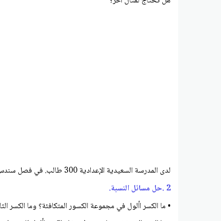
هل تحتاج لمثال آخر؟
لدى المدرسة السعيدية الإعدادية 300 طالب. في فصل سندس، يشترك طالبان من أصل خمسة طلاب في النادي. استخدم هذه النسبة لتخمين عدد الطالب المشتركين في النادي من المدرسة. 120
2 .حل مسائل النسبة.
• ما الكسر األول في مجموعة الكسور المتكافئة؟ وما الكسر الثا