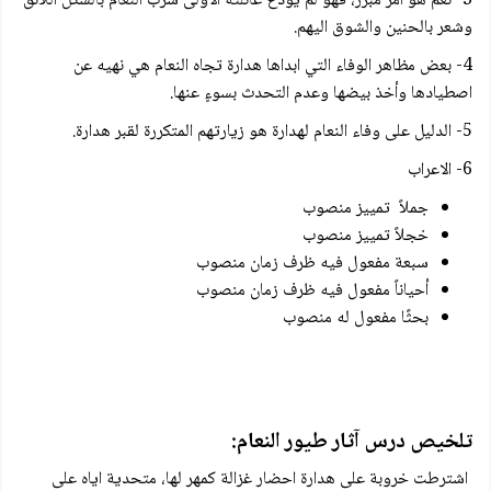
3- نعم هو أمر مبرر، فهو لم يودع عائلته الأولى سرب النعام بالشكل اللائق
وشعر بالحنين والشوق اليهم.
4- بعض مظاهر الوفاء التي ابداها هدارة تجاه النعام هي نهيه عن
اصطيادها وأخذ بيضها وعدم التحدث بسوءٍ عنها.
5- الدليل على وفاء النعام لهدارة هو زيارتهم المتكررة لقبر هدارة.
6- الاعراب
جملاً تمييز منصوب
خجلاً تمييز منصوب
سبعة مفعول فيه ظرف زمان منصوب
أحياناً مفعول فيه ظرف زمان منصوب
بحثًا مفعول له منصوب
تلخيص درس آثار طيور النعام:
اشترطت خروبة على هدارة احضار غزالة كمهر لها، متحدية اياه على