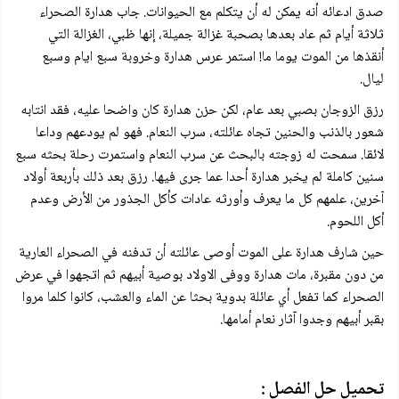
صدق ادعائه أنه يمكن له أن يتكلم مع الحيوانات. جاب هدارة الصحراء
ثلاثة أيام ثم عاد بعدها بصحبة غزالة جميلة، إنها ظبي، الغزالة التي
أنقذها من الموت يوما ما! استمر عرس هدارة وخروبة سبع ايام وسبع
ليال.
رزق الزوجان بصبي بعد عام، لكن حزن هدارة كان واضحا عليه، فقد انتابه
شعور بالذنب والحنين تجاه عائلته، سرب النعام. فهو لم يودعهم وداعا
لائقا. سمحت له زوجته بالبحث عن سرب النعام واستمرت رحلة بحثه سبع
سنين كاملة لم يخبر هدارة أحدا عما جرى فيها. رزق بعد ذلك بأربعة أولاد
آخرين، علمهم كل ما يعرف وأورثه عادات كأكل الجذور من الأرض وعدم
أكل اللحوم.
حين شارف هدارة على الموت أوصى عائلته أن تدفنه في الصحراء العارية
من دون مقبرة، مات هدارة ووفى الاولاد بوصية أبيهم ثم اتجهوا في عرض
الصحراء كما تفعل أي عائلة بدوية بحثا عن الماء والعشب، كانوا كلما مروا
بقبر أبيهم وجدوا آثار نعام أمامها.
تحميل حل الفصل :