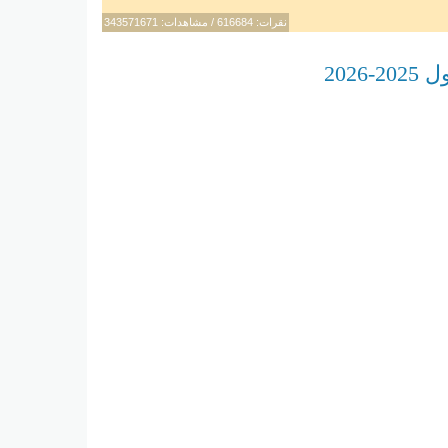
نقرات: 616684 / مشاهدات: 343571671
202