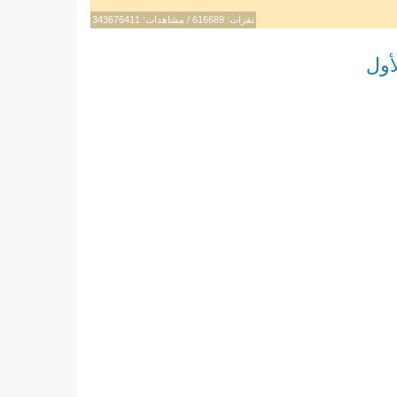
نقرات: 616689 / مشاهدات: 343676411
أول