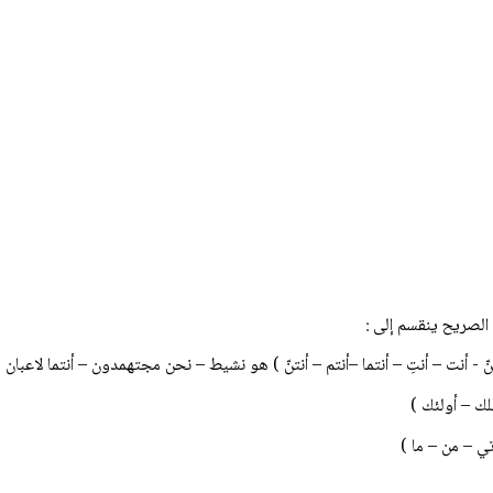
الصريح ينقسم إلى :
- أنت – أنتِ – أنتما –أنتم – أنتنّ ) هو نشيط – نحن مجتهمدون – أنتما لاعبان - أ
لك – أولئك )
اتي – من – ما )