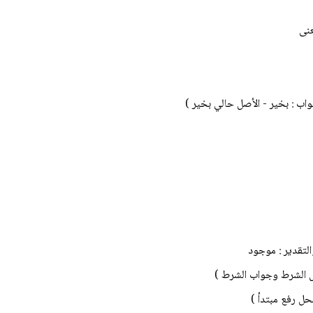
عنى
اب : بخير - الأصل حالي بخير )
التقدير : موجود
عل الشرط وجواب الشرط )
حل رفع مبتدأ )