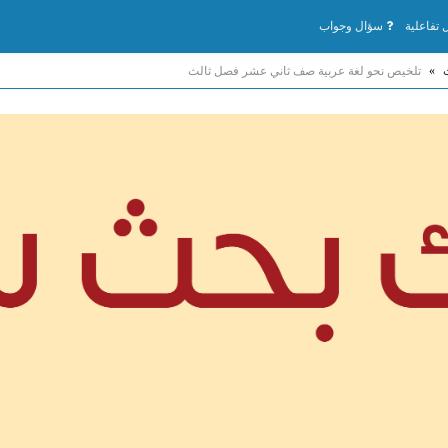
تفاعلية
سؤال وجواب
»
تلخيص نحو لغة عربية صف ثاني عشر فصل ثالث