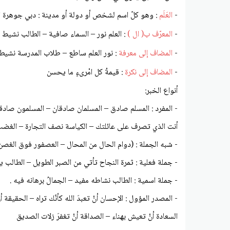
-
العَلَم
: وهو كلّ اسم لشخص أو دولة أو مدينة : دبي جوهرة ال
-
المعرّف ب( ال )
: العلم نور – السماء صافية – الطالب نشيط
-
المضاف إلى معرفة
: نور العلم ساطع – طلاب المدرسة نشيط
-
المضاف إلى نكرة
: قيمةُ كل امْرىءٍ ما يحسن
أنواع الخبر:
- المفرد : المسلم صادق – المسلمان صادقان – المسلمون صاد
أنت الذي تصرف على عائلتك – الكياسة نصف التجارة – الغضب
- شبه الجملة : (دوام الحال من المحال – العصفور فوق الغصن
- جملة فعلية : ثمرة النجاح تأتي من الصبر الطويل – الطالب
- جملة اسمية : الطالب نشاطه مفيد – الجمالُ برهانه فيه .
- المصدر المؤول : الإحسان أنْ تعبدَ الله كأنّك تراه – الحقيقة
السعادة أنْ تعيش بهناء – الصداقة أنْ تغفرَ زلات الصديق