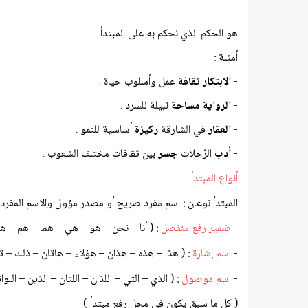
هو الحكم الذي نحكم به على المبتدأ
أمثلة :
-
الابتكار ثقافة
عمل وأسلوب حياة .
-
الرواية مساحة
نبيلة للسرد .
-
العقار
في الشارقة
ركيزة
أساسية للنمو .
-
أدب
الرّحلات
جسر
بين ثقافات مختلف الشعوب .
أنواع المبتدأ
المبتدأ نوعان : اسم مفرد صريح أو مصدر مؤول والاسم المفرد 
-
ضمير رفع منفصل
: ( أنا – نحن – هو – هي – هما – هم – هنّ 
-
اسم إشارة
: ( هذا – هذه – هذان – هؤلاء – هاتان – ذلك – ت
-
اسم موصول
: ( الذي – التي – اللذان – اللتان – الذين – اللو
( كل ما سبق يكون في محل رفع مبتدأ )