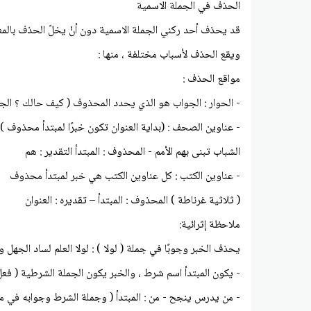
الحذف في الجملة الاسمية
قد يحذف أحد ركني الجملة الاسمية دون أنْ يخلّ الحذف بالم
ويقع الحذف لأسباب مختلفة ، منها :
مواقع الحذف :
- الحوار : الجواب هو الذي يحدد المحذوف ( كيف حالك ؟ الجو
- عناوين الصحف : (بداية العنوان تكون خبرًا لمبتدأ محذوف )
الشباب تبنى بهم الأمم - المحذوف : المبتدأ التقدير : هم
- عناوين الكتب : كل عناوين الكتب هي خبر لمبتدأ محذوف
( ثلاثية غرناطة ) المحذوف : المبتدأ – تقديره : العنوان
ملاحظة إثرائية:
يحذف الخبر وجوبًا في جملة ( لولا ) : لولا العلم لساد الجهل و
- يكون المبتدأ اسم شرط ، والخبر يكون الجملة الشرطية ( ف
- من يدرس ينجح - من : المبتدأ ( وجملة الشرط وجوابه في م