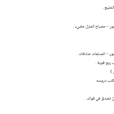
خليج .
ون – مصباح المنزل مضيء .
قون – المسلمات صادقات .
 ريح قوية .
 )
 يكتب دروسه
 أنْ تصدقَ في قولك .