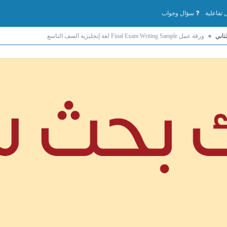
تفاعلية
سؤال وجواب
ثاني
»
ورقة عمل Final Exam Writing Sample لغة إنجليزية الصف التاسع