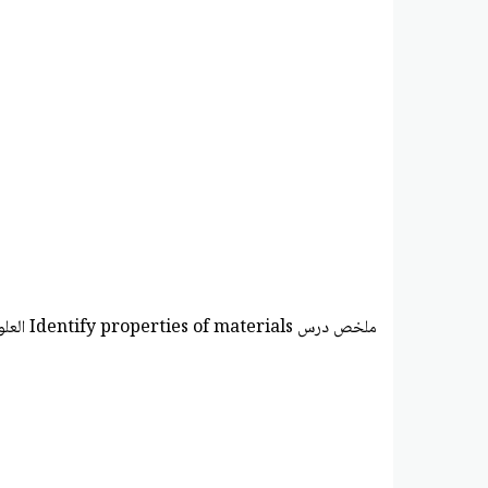
ملخص درس Identify properties of materials العلوم منهج انجليزي الصف الخامس