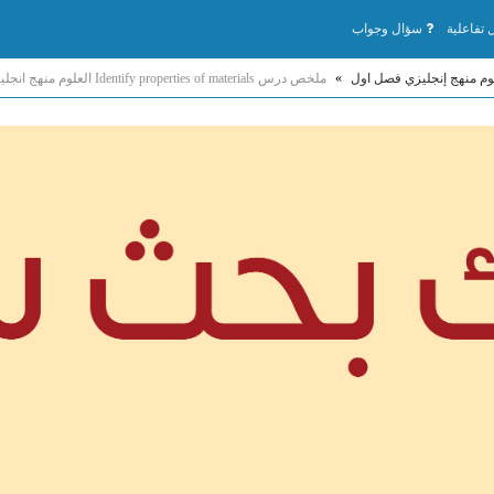
تفاعلية
سؤال وجواب
وم منهج إنجليزي فصل اول
»
ملخص درس Identify properties of materials العلوم منهج انجليزي الصف الخامس