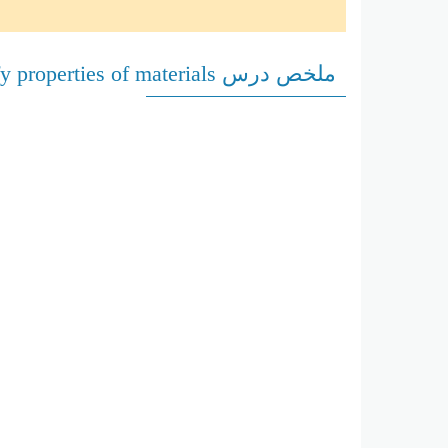
ملخص درس Identify properties of materials العلوم منهج انجليزي الصف الخامس