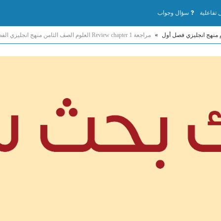
تفاعلية
سؤال وجواب
 منهج انجليزي فصل أول
»
مراجعة Review chapter 1 العلوم الصف الثامن منهج انجليزي الفصل الأول