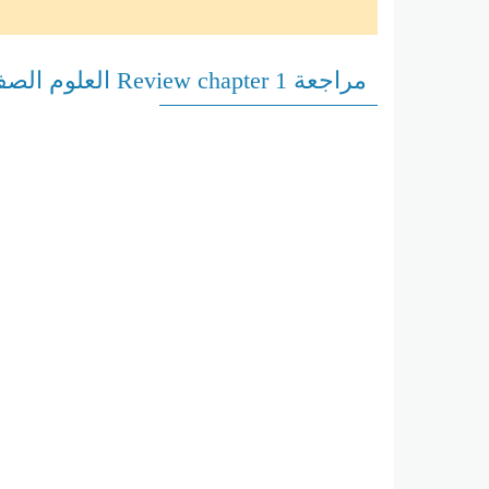
مراجعة Review chapter 1 العلوم الصف الثامن منهج انجليزي الفصل الأول