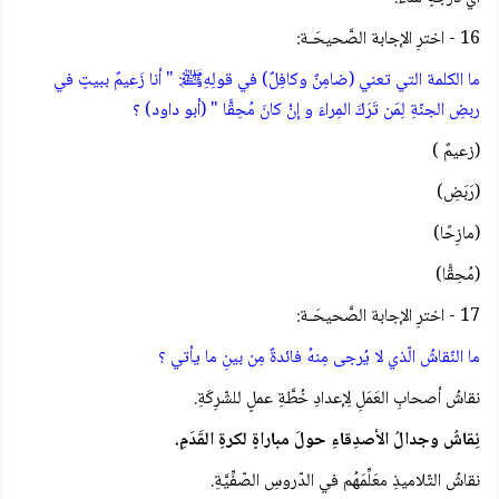
16 - اخترِ الإجابة الصَّحيحَـة:
ما الكلمة التي تعني (ضامِنٌ وكافِلٌ) في قولِهِﷺ: " أنا زَعيمٌ ببيتٍ في
ربضِ الجنّةِ لِمَن تَرَكَ المِراءَ و إنْ كانَ مُحِقًّا " (أبو داود) ؟
(زعيمٌ )
(رَبَضِ)
(مازِحًا)
(مُحِقًّا)
17 - اخترِ الإجابة الصَّحيحَـة:
ما النّقاشُ الّذي لا يُرجى مِنهُ فائدةٌ مِن بينِ ما يأتي ؟
نقاشُ أصحابِ العَمَلِ لِإعدادِ خُطَّةِ عملٍ للشّرِكَةِ.
نِقاشُ وجدالُ الأصدِقاءِ حولَ مباراةٍ لكرةِ القَدَمِ.
نقاشُ التّلاميذِ معَلِّمَهُم في الدّروسِ الصّفِّيَّةِ.