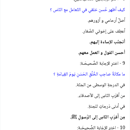
كيف أظهر حُسن خلقي في التّعامل مع النّاس ؟
أصلُ أرحامي و أزورهم.
أعطِف على إخوتي الصّغار.
أتجنّب الإساءة إليهم.
أحسن القول و العمل معهم.
9 - اخترِ الإجابة الصَّحيحَـة:
ما مكانَةُ صاحِبِ الخُلُقِ الحَسَنِ يَومَ القِيامَةِ ؟
في الدرجةِ الوسطى من الجنّة.
من أقرَبِ النّاسِ إلى الأصدقاء.
في أدنى دَرجاتٍ للجنةِ.
مِن أَقرَبِ النّاسِ إلى الرّسولِ ﷺ.
10 - اخترِ الإجَابة الصَّحيحَـة: