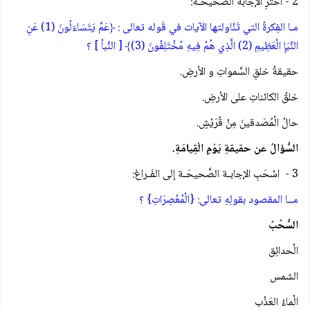
2 - اخترِ الإجابة الصَّحيحَـة:
مـا الفِكرةُ التي تَنْاولتها الآيات في قَوله تعالى : ﴿عَمَّ يَتَسَاءَلُونَ (1) عَنِ
النَّبَإِ الْعَظِيمِ (2) الَّذِي هُمْ فِيهِ مُخْتَلِفُونَ (3)﴾ [ النَّبأ ] ؟
حقيقةُ خلقِ السَّمواتِ و الأرضِ.
خلقُ الكائناتِ على الأرضِ.
حالُ الْمُصَدقينَ مِنْ قُرَيْشٍ.
السُّؤالُ عن حقيقةِ يَوْمِ الْقِيامَةِ.
3 - اسْحَبِ الإجابـة الصَّحيحَـة إلى الفَـراغ:
مــا المقصود بقولِهِ تعالى: {الْمُعْصِرَاتِ} ؟
السُّحُبُ
الْحدائِق
الشمس
الْماءُ العَذْب