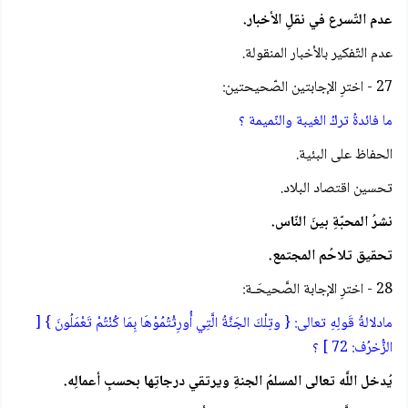
عدم التّسرع في نقلِ الأخبار.
عدم التّفكير بالأخبار المنقولة.
27 - اخترِ الإجابتين الصّحيحتين:
ما فائدةُ تركُ الغيبة والنّميمة ؟
الحفاظ على البئية.
تحسين اقتصاد البلاد.
نشرُ المحبّةِ بينَ النّاس.
تحقيق تلاحُم المجتمع.
28 - اخترِ الإجابة الصَّحيحَـة:
مادلالةُ قَولِهِ تعالى: { وتِلْكَ الجَنَّةُ الَّتِي أُورِثْتُمُوْهَا بِمَا كُنْتُمْ تَعْمَلُونَ } [
الزُّخرُف: 72 ] ؟
يُدخل اللَّه تعالى المسلمُ الجنةِ ويرتقي درجاتِها بحسبِ أعمالِه.