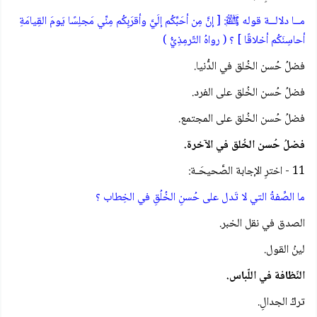
مــا دلالــة قوله ﷺ: [ إنَّ مِن أحَبِّكُم إلَيَّ وأقرَبِكُم مِنِّي مَجلِسًا يَومَ القِيامَةِ
أحاسِنَكُم أخلاقًا ] ؟ ( رواهُ التّرمِذِيُّ )
فضلُ حُسن الخُلق في الدُّنيا.
فضلُ حُسن الخُلق على الفرد.
فضلُ حُسن الخُلق على المجتمع.
فضلُ حُسن الخُلق في الآخرة.
11 - اخترِ الإجابة الصَّحيحَـة:
ما الصِّفةُ التي لا تَدل على حُسنِ الخُلُقِ في الخِطاب ؟
الصدق في نقل الخبر.
لينُ القول.
النّظافة في اللّباس.
تركُ الجدالِ.