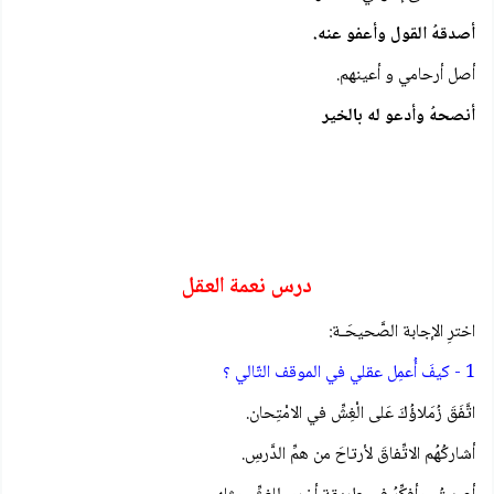
أصدقهُ القول وأعفو عنه.
أصل أرحامي و أعينهم.
أنصحهُ وأدعو له بالخير
درس نعمة العقل
اخترِ الإجابة الصَّحيحَـة:
1 - كيفَ أُعمِل عقلي في الموقف التّالي ؟
اتَّفَقَ زُمَلاؤُكَ عَلى الْغِشِّ في الامْتِحان.
أشاركُهُم الاتِّفاقَ لأرتاحَ من همِّ الدَّرسِ.