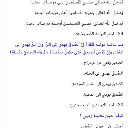
يُدخـل اللَّه تعـالى جميــعِ المُسلِمـينَ أدنى درجــاتِ الجنــةِ.
يُدخـل اللَّه تعالى جميـعِ المُسلِمـينَ أعلى درجـاتِ الجـنةِ.
يُدخــل اللَّه تعـالى جميــعِ المُسلِمــينَ أوسـطَ درجــاتِ الجـنةِ.
29 - اخترِ الإجابة الصَّحيحَـة:
مــا دلالــة قولــه ﷺ: [ إنَّ الصِّدقَ يَهدي إلى البِرِّ، وإنَّ البِرَّ يَهدي إلى
الجَنّةِ، وإنَّ الرّجُلَ لَيَصدِقُ حَتّى يكونَ صِدِّيقًا ] ؟ (رواهُ البُخاريُّ ومُسلِمٌ)
الصدق يُغني عن الإحراج.
الصّدقُ يهدي إلى الجنّة.
الصّدقُ يؤدي الى تقدم المجتمع.
الصّدقُ يؤدي الى المحبة.
30 - اختر الإجابتين الصحيحتين:
كيفَ أحسِن مُعاملة زميلي ؟
أعطفُ على إخوتي الصّغار.