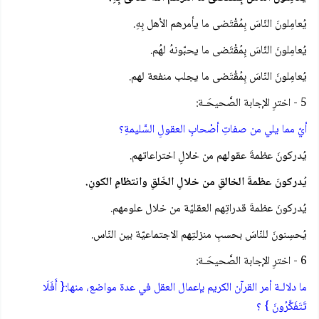
يُعامِلونَ النّاسَ بِمُقْتَضى ما يأمرهم الأهل بِهِ.
يُعامِلونَ النّاسَ بِمُقْتَضى ما يحبّونهُ لهُم.
يُعامِلونَ النّاسَ بِمُقْتَضى ما يجلب منفعة لهم.
5 - اخترِ الإجابة الصَّحيحَـة:
أيّ مما يلي من صفاتِ أصْحابِ العقولِ السَّليمةِ؟
يُدركونَ عظمةَ عقولهم من خلالِ اختراعاتهم.
يُدركونَ عظمةَ الخالقِ من خلالِ الخَلقِ وانتظامِ الكونِ.
يُدركونَ عظمةَ قدراتِهم العقليّة من خلال علومهم.
يُحسِنونَ للنّاسَ بحسبِ منزلتِهم الاجتماعيّة بين النّاس.
6 - اخترِ الإجابة الصَّحيحَـة:
ما دلالـة أمر القرآن الكريم بإعمال العقل في عدة مواضع، منها:{ أَفَلَا
تَتَفَكَّرُونَ } ؟