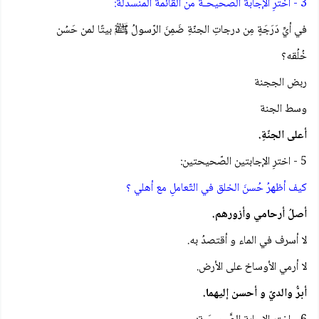
3 - اخترِ الإجابة الصَّحيحَـة من القائمة المنسدلة:
في أيِّ دَرَجَةٍ مِن درجاتِ الجنّةِ ضَمِنَ الرّسولُ ﷺ بيتًا لمن حَسُن
خُلُقه؟
ربض الججنة
وسط الجنة
أعلى الجنّةِ.
5 - اخترِ الإجابتين الصّحيحتين:
كيف أظهرُ حُسنَ الخلق في التّعاملِ مع أهلي ؟
أصلُ أرحامي وأزورهم.
لا أسرف في الماء و أقتصدُ به.
لا أرمي الأوساخ على الأرض.
أبرُّ والديّ و أحسن إليهما.