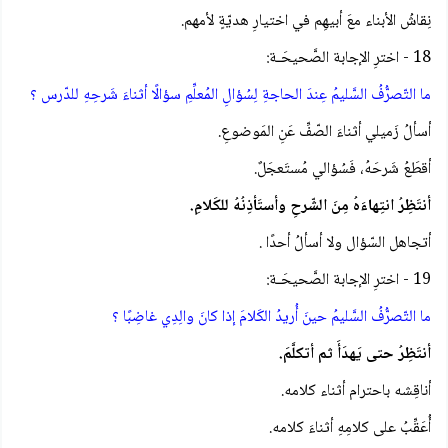
نِقاشُ الأبناء معَ أبيهِم في اختيارِ هديّةٍ لأمهم.
18 - اخترِ الإجابة الصَّحيحَـة:
ما التّصرُّفُ السَّليمُ عِندَ الحاجةِ لِسُؤالِ المُعلِّمِ سؤالًا أثناءَ شَرحِهِ للدّرس ؟
أسألُ زَميلي أثناءَ الصّفِّ عَنِ المَوضوعِ.
أقطَعُ شَرحَهُ، فَسُؤالي مُستَعجَلٌ.
أنتَظِرُ انتِهاءَهُ مِنَ الشّرحِ وأستَأذِنُهُ للكَلامِ.
أتجاهل السّؤال ولا أسألُ أحدًا .
19 - اخترِ الإجابة الصَّحيحَـة:
ما التّصرُّفُ السَّليمُ حينَ أُريدُ الكَلامَ إذا كانَ والِدِي غاضِبًا ؟
أنتَظِرُ حتى يَهدَأَ ثم أتكلَّمَ.
أناقِشه باحترام أثناء كلامه.
أُعَقِّبُ على كلامِهِ أثناءَ كلامه.