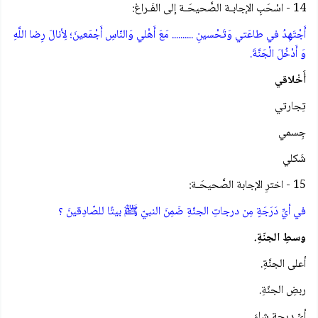
14 - اسْحَبِ الإجابـة الصَّحيحَـة إلى الفَـراغ:
أَجْتَهِدُ في طاعَتي وَتَحْسينِ .......... مَعَ أَهْلي وَالنّاسِ أَجْمَعينَ؛ لِأنالَ رِضا اللَّهِ
وَ أَدْخُلَ الْجَنَّةَ.
أَخْلاقي
تِجارتي
جِسمي
شَكلي
15 - اخترِ الإجابة الصَّحيحَـة:
في أيِّ دَرَجَةٍ مِن درجاتِ الجنّةِ ضَمِنَ النبيّ ﷺ بيتًا للصّادِقينَ ؟
وسطِ الجنّةِ.
أعلى الجنَّةِ.
ربضِ الجنّةِ.
أيِّ درجةٍ شاءَ.