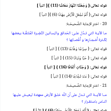
قوله تعالى:{ وَجَعَلْنَا النَّهَارَ مَعَاشًا (11) }[ النبأ ]
قوله تعالى:{ أَلَمْ نَجْعَلِ الْأَرْضَ مِهَادًا (6) }[ النبأ ]
20 - اخترِ الإجابة الصَّحيحَـة:
مـا الآيـة التي تـدّل علـى: الحَدائق والبَساتين النَّضِـرة المُلتفَّـة ببعضها
لِكَـثرة أَشجـارِها و أَغْصـانِها ؟
قوله تعالى: { سِرَاجًا وَهَّاجًا (13) } [ النبأ ]
قوله تعالى: { حَبًّا وَنَبَاتًا (15) } [ النبأ ]
قوله تعالى: { وَجَنَّاتٍ أَلْفَافًا (16) } [ النبأ ]
قوله تعالى: { مَاءً ثَجَّاجًا (14) } [ النبأ ]
21 - اخترِ الإجابة الصَّحيحَـة:
مــا الآيــة التي تـدل على أن اللّه خلـق الأرض ممهـَّدة ليعيـش عليـها
النـاس باستقـرار ؟
قوله تعالى: { أَلَمْ نَجْعَلِ الْأَرْضَ مِهَادًا (6) } [ النَّبأ ]