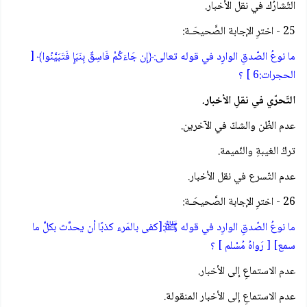
التّشارُك في نقل الأخبار.
25 - اخترِ الإجابة الصَّحيحَـة:
ما نوعُ الصّدقِ الوارِد في قوله تعالى:﴿إِن جَاءَكُمْ فَاسِقٌ بِنَبَإٍ فَتَبَيَّنُوا﴾ [
الحجرات:6 ] ؟
التّحرّي في نقلِ الأخبار.
عدم الظّن والشكّ في الآخرين.
تركُ الغيبةِ والنّميمة.
عدم التّسرع في نقل الأخبار.
26 - اخترِ الإجابة الصَّحيحَـة:
ما نوعُ الصّدقِ الوارِد في قوله ﷺ:[كفى بالمَرء كذبًا أن يحدِّث بكلِّ ما
سمع] [ رَواهُ مُسْلم ] ؟
عدم الاستماعِ إلى الأخبار.
عدم الاستماعِ إلى الأخبار المنقولة.