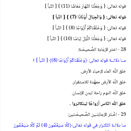
قوله تعالى: { وَجَعَلْنَا النَّهَارَ مَعَاشًا (11) } [ النَّبأ ]
قوله تعالى: { وَالْجِبَالَ أَوْتَادًا (7) } [ النَّبأ ]
قوله تعالى: { وَخَلَقْنَاكُمْ أَزْوَاجًا (8) } [ النَّبأ ]
قوله تعالى: { وَجَعَلْنَا اللَّيْلَ لِبَاسًا (10) } [ النَّبأ ]
28 - اخترِ الإجَابة الصَّحيحَـة:
مــا دَلالــة قوله تعالى: ﴿وَخَلَقْنَاكُمْ أَزْوَاجًا (8)﴾ [ النَّبأ ] ؟
خلق اللّه الماء لإحياء الأرض.
خلق اللّه الأرض ممهّدة للاستقرار.
خلق اللّه النوم راحة لبدن الإنسان.
خلق اللّه النّاس أزواجًا ليتكاثروا .
29 - اخْـتَر الإجابَتـين الصَّحيحَـتين:
مـا دلالـة التّكـرار في قَوله تعالى:﴿كَلَّا سَيَعْلَمُونَ (4) ثُمَّ كَلَّا سَيَعْلَمُونَ