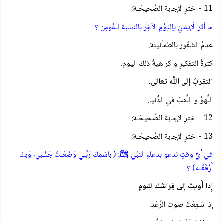
11 - اخترِ الإجابة الصَّحيحَـة:
ما أثر الْإيمانِ باِليَوْمِ الآخِرِ بالنسبة للمُؤمِن ؟
عدمُ الشعُورِ بالطمأنينة.
كثرةُ التفكيرِ و كراهيةُ ذلكَ اليوم.
التقربُ إلى اللَّه تعالى.
اللَّهوُ و اللَّعبُ في الدُّنيا.
12 - اخترِ الإجابة الصَّحيحَـة:
13 - اخترِ الإجابة الصَّحيحَـة:
في أيِّ وقتٍ ندعو بدعاءِ النبِّي ﷺ: ( بِاسْمِكَ رَبِّـي وَضَعْـتُ جَنْـبي، وَبِكَ
أَرْفَعُـه) ؟
إِذا أَويتَ إلى فِراشَكَ للنومِ
إِذا سَمِعْتَ صوت الرَّعْدِ.