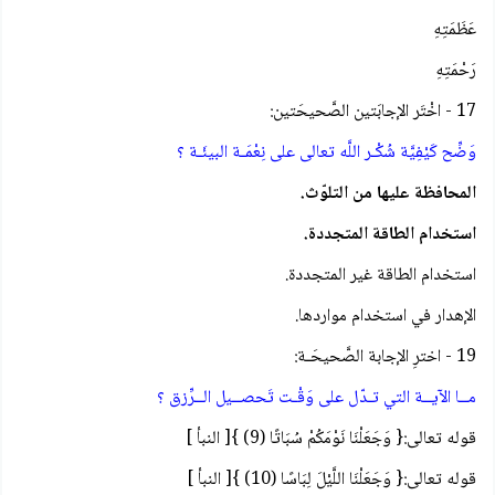
عَظَمَتِهِ
رَحْمَتِهِ
17 - اخْتَر الإجابَتين الصَّحيحَتين:
وَضِّح كَيْفِيَّة شُكْـر اللَّه تعالى على نِعْمَـة البيئَـة ؟
المحافظة عليها من التلوّث.
استخدام الطاقة المتجددة.
استخدام الطاقة غير المتجددة.
الإهدار في استخدام مواردها.
19 - اخترِ الإجابة الصَّحيحَـة:
مــا الآيــة التي تـدّل على وَقْـت تَحصــيل الــرِّزق ؟
قوله تعالى:{ وَجَعَلْنَا نَوْمَكُمْ سُبَاتًا (9) }[ النبأ ]
قوله تعالى:{ وَجَعَلْنَا اللَّيْلَ لِبَاسًا (10) }[ النبأ ]