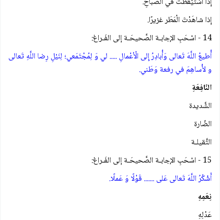
إِذا اسْتَيْقَظْتَ في الصَّباحِ.
إِذا شاهَدْتَ الْمَطَر غزيرًا.
14 - اسْحَبِ الإجابـة الصَّحيحَـة إلى الفَـراغ:
أُطيعُ اللَّهَ تَعالى وَأُبادِرُ إِلى الْأعْمالِ ..... لي وَ لِمُجْتَمَعي؛ لِنَيْلِ رِضا اللَّهِ تَعالى
و لأُساهِمَ في رفعة وَطَني.
النّافِعَةِ
الشَّديدة
الضّارة
الثَّقيلـة
15 - اسْحَبِ الإجابـة الصَّحيحَـة إلى الفَـراغ:
أَشْكُرُ اللَّهَ تَعالى عَلى ....... قَوْلًا وَ عَملًا.
نِعَمِهِ
عَدْلِهِ