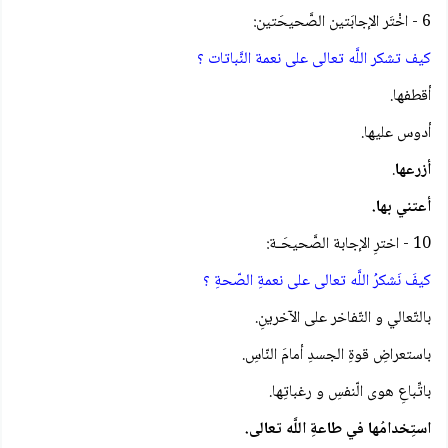
6 - اخْتَر الإجابَتين الصَّحيحَتين:
كيف تشكر اللَّه تعالى على نعمة النَّباتات ؟
أقطفها.
أدوس عليها.
أزرعها
.
أعتني بها.
10 - اخترِ الإجابة الصَّحيحَـة:
كيفَ نَشكرُ اللَّه تعالى على نعمةِ الصّحةِ ؟
بالتّعالي و التّفاخر على الآخرينِ.
باستعراضِ قوةِ الجسدِ أمامَ النّاسِ.
باتِّباعِ هوى الّنفسِ و رغباتِها.
استِخدامُها في طاعةِ اللَّه تعالى.