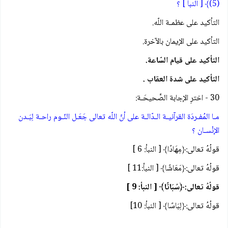
(5)﴾ [ النبأ ] ؟
التأكيد على عظمـة اللّه.
التأكيد على الإيمان بالآخرة.
التأكيد على قيام السّاعة.
التأكيد على شدة العقاب .
30 - اخترِ الإجابة الصَّحيحَـة:
مـا المُفـردَة القرآنيـة الـدّالـة على أنّ اللّه تعالى جَعَـل النّـوم راحـة لِبَـدن
الإنْسـان ؟
قولُهُ تعالى:﴿مِهَادًا﴾ [ النبأ: 6 ]
قولُهُ تعالى:﴿مَعَاشًا﴾ [ النبأ:11 ]
قولُهُ تعالى:﴿سُبَاتًا﴾ [ النبأ: 9 ]
قولُهُ تعالى:﴿لِبَاسًا﴾ [ النبأ: 10]