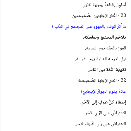
أحاوِل إقناعهُ بوجهة نظري.
20 - اخْتَر الإجَابَتين الصَّحيحَتين:
ما أثرُ الوفاء بالعهودِ على المجتمع في الدُّنيا ؟
تلاحُم المجتمع وتماسكه.
الفوز بالجنّة يوم القيامة.
نيل الدّرجة العالية يوم القيامة.
تقوية الثّقة بين النّاس.
22 - اخترِ الإجابة الصَّحيحَـة:
علامَ يقومُ الحِوارُ الإيجابيُّ؟
إصغاءُ كلِّ طرفٍ إلى الآخَرِ.
الاعتِراضُ على الرّأيِ الآخَرِ.
الاعتراض على رأي الطّرف الآخر.