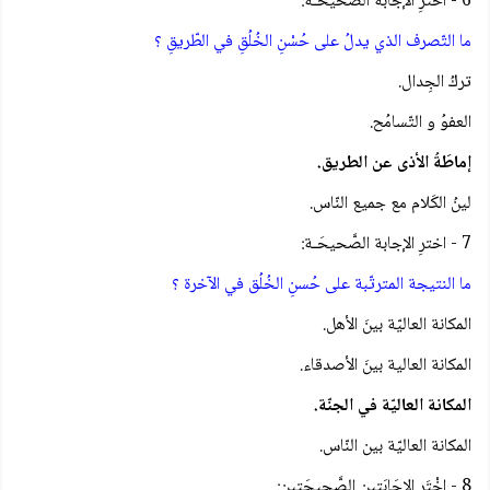
6 - اخترِ الإجابة الصَّحيحَـة:
ما التّصرف الذي يدلُ على حُسْنِ الخُلُقِ في الطّريقِ ؟
تركُ الجِدال.
العفوُ و التّسامُح.
إماطَةُ الأذى عن الطريق.
لينُ الكَلام مع جميع النّاس.
7 - اخترِ الإجابة الصَّحيحَـة:
ما النتيجة المترتّبة على حُسنِ الخُلُق في الآخرة ؟
المكانة العاليّة بينَ الأهل.
المكانة العالية بينَ الأصدقاء.
المكانة العاليّة في الجنّة.
المكانة العاليّة بين النّاس.
8 - اخْتَر الإجَابَتين الصَّحيحَتين: