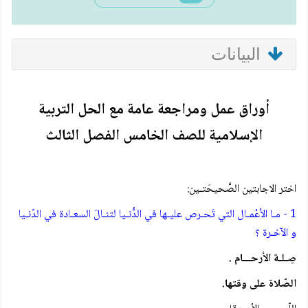
البيانات
أوراق عمل ومراجعة عامة مع الحل التربية
الإسلامية للصف الخامس الفصل الثالث
اختر الاجابتين الصَّحيحَتـين:
1 - مـا الأعْمـال التي تَحـرص عليـها في الدُّنـيا لتنـالَ السعـادة في الدّنـيا
و الآخـرة ؟
صِـلـة الأرحـــام .
الصّلاة على وقتها.