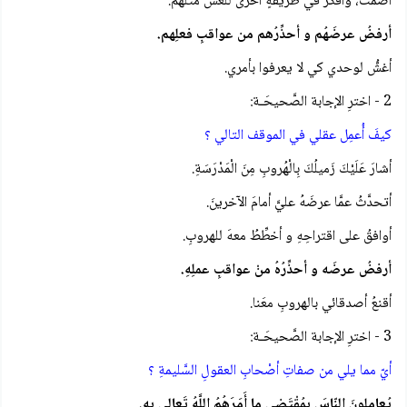
أصمتُ، وأفكِّرُ في طريقةٍ أخرى للغشِّ مثلهم.
أرفضُ عرضَهُم و أحذِّرُهم من عواقبِ فعلِهم.
أغشُّ لوحدي كي لا يعرفوا بأمري.
2 - اخترِ الإجابة الصَّحيحَـة:
كيفَ أُعمِل عقلي في الموقف التالي ؟
أشارَ عَلَيْكَ زَميلُكَ بِالْهُروبِ مِنَ الْمَدْرَسَةِ.
أتحدَّثُ عمَّا عرضَهُ عليَّ أمامَ الآخرينَ.
أوافقُ على اقتراحِهِ و أخطِّطُ معهَ للهروبِ.
أرفضُ عرضَه و أحذِّرُهُ منْ عواقبِ عملِهِ.
أقنعُ أصدقائي بالهروبِ معَنا.
3 - اخترِ الإجابة الصَّحيحَـة:
أيّ مما يلي من صفاتِ أصْحابِ العقولِ السَّليمةِ ؟
يُعامِلونَ النّاسَ بِمُقْتَضى ما أَمَرَهُمُ اللَّهُ تَعالى بِهِ.