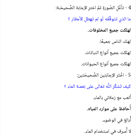
4 - تأمَّلِ الصّورةِ ثمّ اخترِ الإجابة الصَّحيحَـة:
ما الذي تتوقَّعُه لَو لم تهطلِ الأمطار ؟
لهلكت جميع المخلوقات.
لهلك الناس جميعًا.
لهلكت جميع أنواع النباتات.
لهلكت جميع أنواع الحيوانات.
5 - اخْتَر الإجابَتين الصَّحيحَتين:
كيف تَشكُر اللَّه تعالى على نِعمـة الماء ؟
ألعب مع زملائي بالماء.
أُحافظ على موارد المياه.
أُبالغ في الوضوء.
لا أُسرف في استخدام الماء.