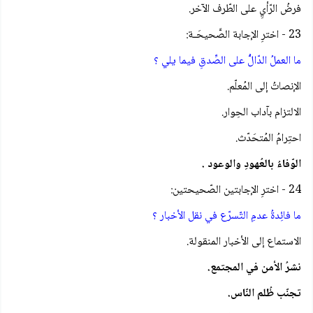
فرضُ الرّأيِ على الطّرف الآخر.
23 - اخترِ الإجابة الصَّحيحَـة:
ما العملُ الدّالُّ على الصِّدقِ فيما يلي ؟
الإنصاتُ إلى المُعلّم.
الالتزام بآداب الحِوار.
احتِرامُ المُتحَدّث.
الوّفاءُ بالعُهودِ والوعود .
24 - اخترِ الإجابتين الصّحيحتين:
ما فائِدةُ عدمِ التّسرّع في نقل الأخبار ؟
الاستماع إلى الأخبار المنقولة.
نشرُ الأمن في المجتمع.
تجنّب ظُلم النّاس.