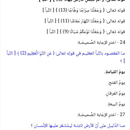
قوله تعالى: { وَجَعَلْنَا سِرَاجًا وَهَّاجًا (13) } [ النَّبأ ]
قوله تعالى: { وَجَعَلْنَا النَّهَارَ مَعَاشًا (11) } [ النَّبأ ]
قوله تعالى: { وَجَعَلْنَا نَوْمَكُمْ سُبَاتًا (9) } [ النَّبأ ]
24 - اخترِ الإجابة الصَّحيحَـة:
مـا المَقصـود بالنَّبأ العظيـم في قولِه تعالى: ( عَنِ النَّبَإِ الْعَظِيمِ (2) ﴾ [ النَّبأ
] ؟
يومُ القيامةِ.
يومُ الفتحِ.
يومُ الفرقانِ.
يومُ البيعةِ.
27 - اخترِ الإجَابة الصَّحيحَـة:
مــا الدّليـل على أنّ الأرض ثابتـة لِيسْتَـقر عليـها الإنْســان ؟