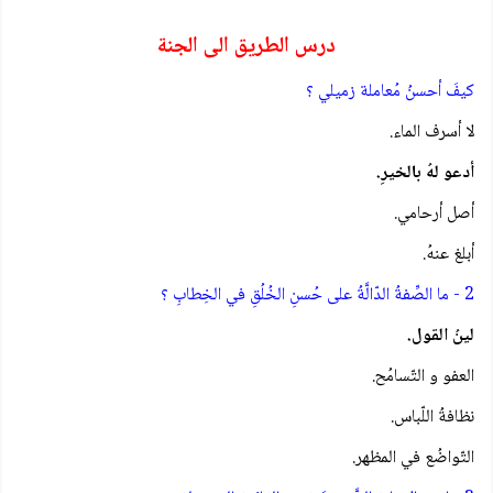
درس الطريق الى الجنة
كيفَ أحسنُ مُعاملة زميلي ؟
لا أسرف الماء.
أدعو لهُ بالخيرِ.
أصل أرحامي.
أبلغ عنهُ.
2 - ما الصِّفةُ الدّالَّةُ على حُسنِ الخُلُقِ في الخِطابِ ؟
لينُ القول.
العفو و التّسامُح.
نظافةُ اللّباس.
التّواضُع في المظهر.