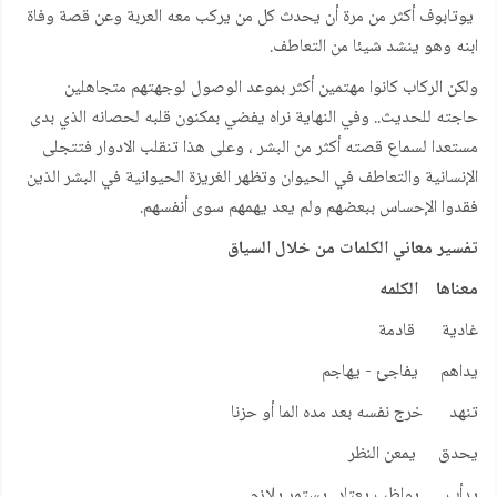
يوتابوف أكثر من مرة أن يحدث كل من يركب معه العربة وعن قصة وفاة
ابنه وهو ينشد شيئا من التعاطف.
ولكن الركاب كانوا مهتمين أكثر بموعد الوصول لوجهتهم متجاهلين
حاجته للحديث.. وفي النهاية نراه يفضي بمكنون قلبه لحصانه الذي بدى
مستعدا لسماع قصته أكثر من البشر ، وعلى هذا تنقلب الادوار فتتجلى
الإنسانية والتعاطف في الحيوان وتظهر الغريزة الحيوانية في البشر الذين
فقدوا الإحساس ببعضهم ولم يعد يهمهم سوى أنفسهم.
تفسير معاني الكلمات من خلال السياق
معناها الكلمه
غادية قادمة
يداهم يفاجئ - يهاجم
تنهد خرج نفسه بعد مده الما أو حزنا
يحدق يمعن النظر
يدأب يواظب يعتاد يستمر يلازم