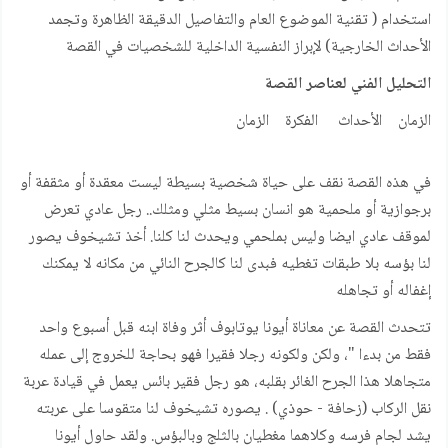
استخدام ( تقنية الموضوع العام والتفاصيل الدقيقة الظاهرة وتجمد
الأحداث الخارجية) لإبراز النفسية الداخلية للشخصيات في القصة
التحليل الفني لعناصر القصة
الزمان الأحداث الفكرة الزمان
في هذه القصة نقف على حياة شخصية بسيطة ليست معقدة أو مثقفة أو
برجوازية أو ملحمية هو انسان بسيط مثلي ومثلك.. رجل عادي تعرض
لموقف عادي ايضا وليس بملحمي ويحدث لنا كلنا. أخذ تشيخوف يصور
لنا بؤسه بلا طبقات تغطيه فبدى لنا كالجرح النائي من مكانه لا يمكنك
إغفاله أو تجاهله
تتحدث القصة عن معاناة أيونا يوتابوف أثر وفاة ابنه قبل أسبوع واحد
فقط من بدءا "، ولكن ولكونه رجلا فقيرا فهو بحاجة للخروج إلى عمله
متجاهلا هذا الجرح الغائر بقلبه، هو رجل فقير بائس يعمل في قيادة عربة
نقل الركاب (زحافة - حوذي) . يصوره تشيخوف لنا متقوسا على عربته
يشد لجام فرسه وكلاهما مغطيان بالثلج وبالبؤس. ولقد حاول أيونا