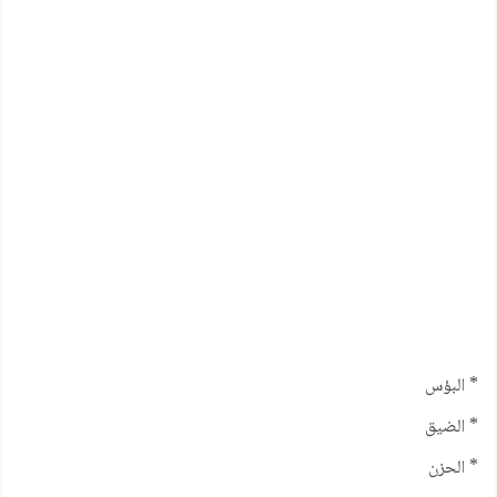
* البؤس
* الضيق
* الحزن