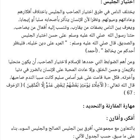
اختيار الجليس :
يختلف الناس في طرق اختيار الصاحب والجليس باختلاف أفكارهم
وعاداتهم وميولهم. ونظرا لأن الإنسان يتأثر بأصحابه سلبا أو إيجابا،
ويعرف بين الناس بصفات من يقارب، وتنسب إليه أفعال من يصاحب،
حثنا رسول الله صلي الله عليه وسلم على حسن اختيار الجليس
والصديق، قال صلي الله عليه وسلم : " المرء على دين خليله، فلينظر
أحدكم من يخالط " . (أحمد)
ومن أهم الضوابط التي حددها الإسلام لاختيار الصاحب، أن يكون متحليا
بالإيمان وحسن الخلق، وإلا عادت المحبة على الإنسان بالضرر في دنيا
وأخرته، فكل حبة قامت على غير أساس سليم كانت سببا الندم صاحبها،
قال الله تعالي : ( الْأَخِلَّاءُ يَوْمَئِذٍ بَعْضُهُمْ لِبَعْضٍ عَدُوٌّ إِلَّا الْمُتَّقِينَ ) ( الزخرف
: 67 )
مهارة المقارنة والتحديد :
أفكر، وأقارن :
بالتعاون مع مجموعتي، أفرق بين الجليس الصالح والجليس السوء، بناء
على ما سبق، حسب الجدول الآتي :