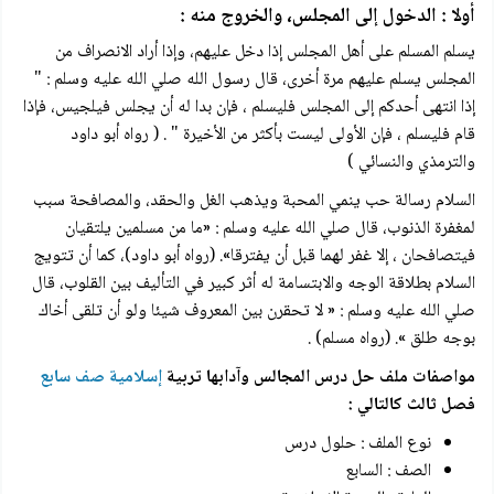
أولا : الدخول إلى المجلس، والخروج منه :
يسلم المسلم على أهل المجلس إذا دخل عليهم، وإذا أراد الانصراف من
المجلس يسلم عليهم مرة أخرى، قال رسول الله صلي الله عليه وسلم : "
إذا انتهى أحدكم إلى المجلس فليسلم ، فإن بدا له أن يجلس فيلجيس، فإذا
قام فليسلم ، فإن الأولى ليست بأكثر من الأخيرة " . ( رواه أبو داود
والترمذي والنسائي )
السلام رسالة حب ينمي المحبة ويذهب الغل والحقد، والمصافحة سبب
لمغفرة الذنوب، قال صلي الله عليه وسلم : «ما من مسلمين يلتقيان
فيتصافحان ، إلا غفر لهما قبل أن يفترقا». (رواه أبو داود)، كما أن تتويج
السلام بطلاقة الوجه والابتسامة له أثر كبير في التأليف بين القلوب، قال
صلي الله عليه وسلم : « لا تحقرن بين المعروف شيئا ولو أن تلقى أخاك
بوجه طلق ». (رواه مسلم) .
مواصفات ملف حل درس المجالس وآدابها تربية
إسلامية صف سابع
فصل ثالث كالتالي :
نوع الملف : حلول درس
الصف : السابع