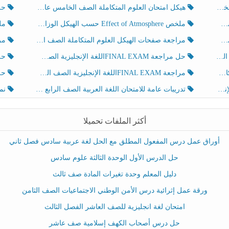
هيكل امتحان العلوم المتكاملة الصف الخامس عام الفصل الدراسي الثالث 2025-2026
حل تد
ملخص Effect of Atmosphere حسب الهيكل الوزاري العلوم المتكاملة الصف الخامس انسبير الفصل الثالث
ملخص Effect of Geosphere حسب ال
مراجعة صفحات الهيكل العلوم المتكاملة الصف الخامس انسبير الفصل الثالث
مراجعة Review Grammar 
لث
حل مراجعة FINAL EXAMاللغة الإنجليزية الصف الخامس الفصل الثالث
حل م
ث
مراجعة FINAL EXAMاللغة الإنجليزية الصف الخامس الفصل الثالث
حل أو
تدريبات عامة للامتحان اللغة العربية الصف الرابع الفصل الثالث
نموذ
أكثر الملفات تحميلا
أوراق عمل درس المفعول المطلق مع الحل لغة عربية سادس فصل ثاني
حل الدرس الأول الوحدة الثالثة علوم سادس
دليل المعلم وحدة تغيرات المادة صف ثالث
ورقة عمل إثرائية درس الأمن الوطني الاجتماعيات الصف الثامن
امتحان لغة انجليزية للصف العاشر الفصل الثالث
حل درس أصحاب الكهف إسلامية صف عاشر