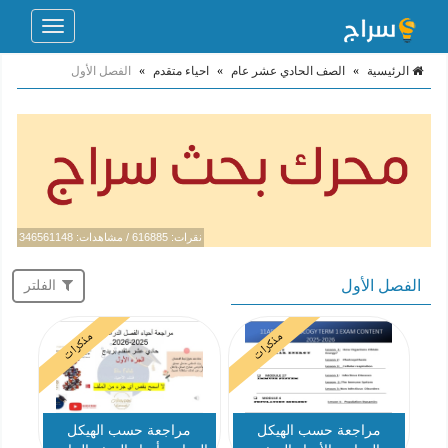
Toggle
navigation
الرئيسية
»
الصف الحادي عشر عام
»
احياء متقدم
»
الفصل الأول
نقرات: 616885 / مشاهدات: 346561148
الفصل الأول
الفلتر
مذكرات
مذكرات
مراجعة حسب الهيكل
مراجعة حسب الهيكل