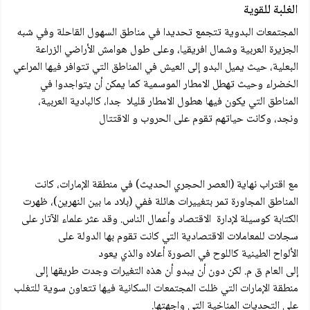
الغلبة للقوية
المجتمعات البدوية تتجمع تحديدا في مناطق السهول القاحلة وفي شبه
الجزيرة العربية وشمال افريقيا، وعلى طول هوامش الأراضي الزراعة
البعلية، حيث يميل البدو إلى العيش في المناطق التي تتوافر فيها المراعي
الخضراء وحيث تهطل الامطار الموسمية كما يمكن أن يتواجدوا في
المناطق التي يكون فيها هطول الامطار قليلا جدا، كالبادية العربية،
ونجد، وكانت حياتهم تقوم على الحروب و الاقتتال
مع اقتراب نهاية (العصر الحجري الحديث) في منطقة الإمارات، كانت
المناطق المجاورة تمر بتغييرات هائلة ففي (بلاد ما بين النهرين)، ظهرت
الكتابة كوسيلة لإدارة الاقتصاد وأعمال الناس. وقد عثر علماء الآتار على
سجلات للمعاملات الاقتصادية التي كانت تقوم بها الدولة على
الألواح الطينية كاللوح في الصورة أعلاه والذي يعود
إلى العام ق م. لكن دون أن يبدو أن هذه التغيرات وجدت طريقها إلى
منطقة الإمارات التي ظلت المجتمعات السكانية فيها تتعاون سوية للتغلب
على التحديات المناخية التي واجهتها.