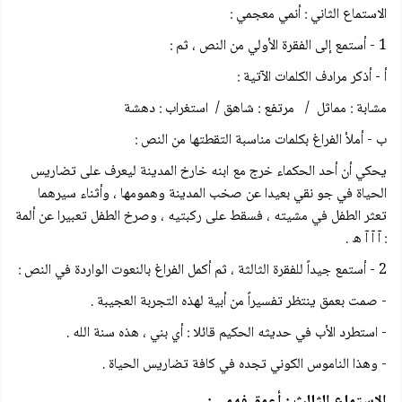
الاستماع الثاني : أنمي معجمي :
1 - أستمع إلى الفقرة الأولي من النص ، ثم :
أ - أذكر مرادف الكلمات الآتية :
مشابة : مماثل / مرتفع : شاهق / استغراب : دهشة
ب - أملأ الفراغ بكلمات مناسبة التقطتها من النص :
يحكي أن أحد الحكماء خرج مع ابنه خارخ المدينة ليعرف على تضاريس
الحياة في جو نقي بعيدا عن صخب المدينة وهمومها ، وأثناء سيرهما
تعثر الطفل في مشيته ، فسقط على ركبتيه ، وصرخ الطفل تعبيرا عن ألمة
: آ آ آ ه .
2 - أستمع جيداً للفقرة الثالثة ، ثم أكمل الفراغ بالنعوت الواردة في النص :
- صمت بعمق ينتظر تفسيراً من أبية لهذه التجربة العجيبة .
- استطرد الأب في حديثه الحكيم قائلا : أي بني ، هذه سنة الله .
- وهذا الناموس الكوني تجده في كافة تضاريس الحياة .
الاستماع الثالث : أعمق فهمي :