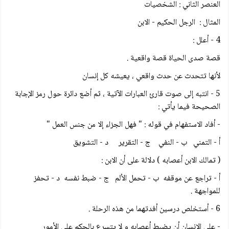
العنصر الثاني : الشخصيات
المثال : الرجل الحكيم - الابن
4 - أعلل :
قصة صدى الحياة قصة واقعية .
لأنها تتحدث عن حدث واقعي ، يعيشه كل إنسان
5 - انتبه إلى صوت قارئ العبارات الآتية ، ثم أضع دائرة حول رمز الإجابة
الصحيحة فيما يأتي :
- أفاد الاستفهام في قوله : " فهل الجزاء إلا من جنس العمل "
أ - التمني ب - النفي ج - التقرير د - التشويق
( تمالك الابن أعصابه ) دلالة على أن الابن :
أ - تراجع عن موقفه ب - تحمل الألم ج - ضبط نفسه د - تحفز
للمواجهة .
6 - أستخلص درسين أفدتهما من هذه الرحلة .
- على الإنسان أن يضبط أعصابه و لا يتسرع بالحكم على الأمور