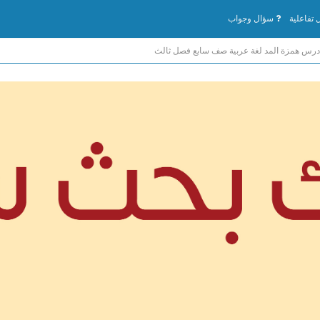
تفاعلية
سؤال وجواب
رس همزة المد لغة عربية صف سابع فصل ثالث