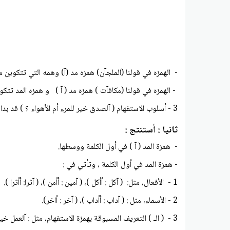
- الهمزه في قولنا (الملجآن) همزه مد (آ) وهمه التي تتكوين من
- الهمزه في قولنا (مكافآت ) همزه مد ( آ ) و همزه المد تتكون حرفين من ( أ۱ )، الأول همزه مفتو
3 - أسلوب الاستفهام ( آلصدق خير للمرء أم الأهواء ؟ ) قد بدا بهمزة مد في قولنا ( آلصدق ) همزة مد ( آ ) وهمزة المد تتكون من حرفين، (أ)، الأول همزة استفهام والثاني ألف همزة الوصل (آلصدق).
ثانيا : أستنتج :
- همزة المد ( آ ) في أول الكلمة ووسطها.
- همزة المد في أول الكلمة ، وتأتي في :
1 - الأفعال، مثل: ( آكل : أأكل )، ( آمين : أأمن )، ( آثرا: أأثرا ).
2 - الأسماء، مثل : ( آداب : أأداب )، ( آخر : أاخر).
3 - ( الـ ) التعريف المسبوقة بهمزة الاستفهام، مثل : آلعمل خير أم الكسل ؟ آلسماء أشد خلقا أم الإنسان ؟