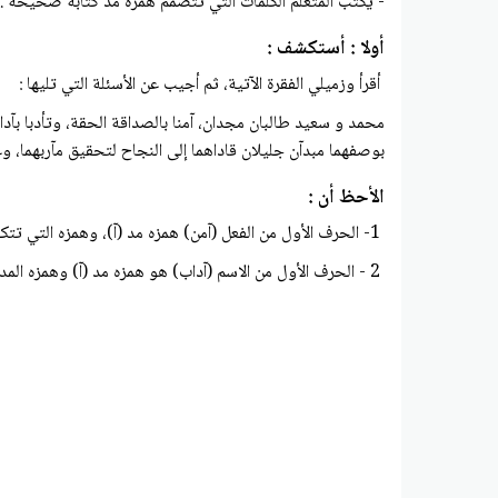
- يكتب المتعلم الكلمات التي تتضمم همزة مد كتابة صحيحة .
أولا : أستكشف :
أقرأ وزميلي الفقرة الآتية، ثم أجيب عن الأسئلة التي تليها :
محمد و سعيد طالبان مجدان، آمنا بالصداقة الحقة، وتأدبا بآداب
بوصفهما مبدآن جلیلان قاداهما إلى النجاح لتحقيق مآربهما، و
الأحظ أن :
1- الحرف الأول من الفعل (آمن) همزه مد (آ)، وهمزه التي تتكون همزتين (أأ)، الأولى متحركة والثانية ساكنة (أأمن).
2 - الحرف الأول من الاسم (آداب) هو همزه مد (آ) وهمزه المد تتكون من حرفين (أا)، الأول همزه مفتوحة والثاني ألف (أاداب).