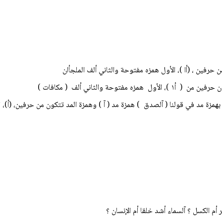
 حرفين ، (أا )، الأول همزه مفتوحة والثاني ألف الملجأان
حة والثاني ألف ( مکافات )