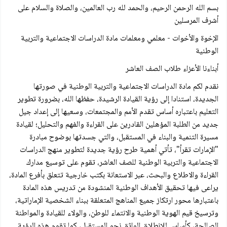
بسم الله الرحمن الرحيم، والحمد لله رب العالمين، والصلاة والسلام على
أشرف المرسلين
الإخوة والأخوات - معلمي ومعلمات مادة الدراسات الاجتماعية والتربية
الوطنية
أبناءنا الأعزاء طلاب الصف العاشر
نقدم لكم مادة الدراسات الاجتماعية والتربية الوطنية في صورتها
الجديدة، استنادا إلى رؤية القيادة الرشيدة، حفظها الله، بضرورة تطوير
التعليم باعتباره أساس تقدم الأمم والمجتمعات، وسعيها إلى إعداد جيل
جديد من الطلبة المؤهلين القادرين على القراءة والفهم والتحليل؛ لقيادة
مسيرة التنمية والبناء في المستقبل، والتي جسدتها بوضوح مبادرة
"الإمارات تقرأ"، تأتي أهمية طرح رؤية جديدة لتطوير منهج الدراسات
الاجتماعية والتربية الوطنية للصف العاشر، تقوم على توسيع مدارك
القراءة والاطلاع والبحث، عبر الاستعانة بكتب خارجية تتعلق بأفرع المادة،
يراعی فيها تحقيق الأهداف الوطنية المنشودة من تدريس هذه المادة
باعتبارها محور ارتکاز جميع المناهج المتعلقة ببناء الشخصية الإماراتية،
وترسيخ قيم الهوية الوطنية والانتماء للوطن، والولاء للقيادة والمواطنة
الصالحة، كأساس للانطلاق الواثق نحو المستقبل، كما تقوم هذه الرؤية