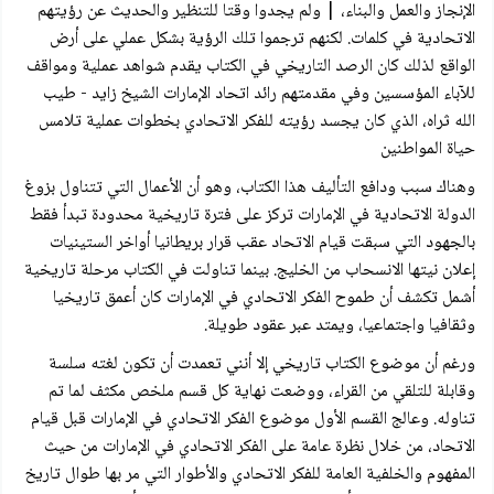
الإنجاز والعمل والبناء، | ولم يجدوا وقتا للتنظير والحديث عن رؤيتهم
الاتحادية في كلمات. لكنهم ترجموا تلك الرؤية بشكل عملي على أرض
الواقع لذلك كان الرصد التاريخي في الكتاب يقدم شواهد عملية ومواقف
للآباء المؤسسين وفي مقدمتهم رائد اتحاد الإمارات الشيخ زايد - طيب
الله ثراه، الذي كان يجسد رؤيته للفكر الاتحادي بخطوات عملية تلامس
حياة المواطنين
وهناك سبب ودافع التأليف هذا الكتاب، وهو أن الأعمال التي تتناول بزوغ
الدولة الاتحادية في الإمارات تركز على فترة تاريخية محدودة تبدأ فقط
بالجهود التي سبقت قيام الاتحاد عقب قرار بريطانيا أواخر الستينيات
إعلان نيتها الانسحاب من الخليج. بينما تناولت في الكتاب مرحلة تاريخية
أشمل تكشف أن طموح الفكر الاتحادي في الإمارات كان أعمق تاريخيا
وثقافيا واجتماعيا، ويمتد عبر عقود طويلة.
ورغم أن موضوع الكتاب تاريخي إلا أنني تعمدت أن تكون لغته سلسة
وقابلة للتلقي من القراء، ووضعت نهاية كل قسم ملخص مكثف لما تم
تناوله. وعالج القسم الأول موضوع الفكر الاتحادي في الإمارات قبل قيام
الاتحاد، من خلال نظرة عامة على الفكر الاتحادي في الإمارات من حيث
المفهوم والخلفية العامة للفكر الاتحادي والأطوار التي مر بها طوال تاريخ