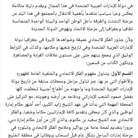
في دولة الإمارات العربية المتحدة في هذا المجال ويقدم دليلا متكاملا
يعكس وعيا سياسيا متقدما بأهمية الانتقال بالمجتمع في هذا البلد من
مرحلة التشتت والفرقة داخل الوطن الواحد والبيئة الواحدة المتجانسة
ثقافيا وجغرافيا إلى مرحلة الاتحاد ونهوض الدولة الحديثة
ولأن جذور الفكر الاتحادي عميقة وشواهدها كثيرة في جغرافيا دولة
الإمارات العربية المتحدة وفي تاريخ شعبها وحكامها، وكذلك في الترابط
الوثيق الذي يجمع بينهم حتى على مستوى علاقات القرابة والمصاهرة.
ويتكون الكتاب من قسمين؛
القسم الأول
: يتناول مفهوم الفكر الاتحادي والخلفية العامة لظهوره
والأطوار التي مر بها، عبر تناول مراحل ومحطات سابقة من تاريخ دولة
الإمارات العربية المتحدة وما واجهته من أطماع أجنبية تحطمت كلها
بفضل صمود الشعب الإماراتي ودفاعه عن أرضه وهويته، مع التركيز على
المحطة المهمة التي بدأت في عهد الشيخ زايد الكبير، أحد أشهر حکام إمارة
أبوظبي والذي كان يحظى بتقدير كافة الإماراتيين حكاما وشعبا، والفكر
الاتحادي عند الشيخ سعيد بن مكتوم، والذي كان من أبرز حکام إمارة دبي،
مرورا بتقديم لمحة عامة عن بواكير وملامح الفكر الاتحادي وتبلوره في
مرحلة إمارات الساحل بشكل عام قبل انسحاب بريطانيا في منطقة الخليج