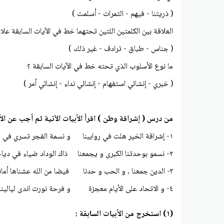
( ذريتنا - فيهم - الثمرات - أسلمت )
العلاقة بين الكلمتين اللتين تحتهما خط في الآيات السابقة عل
( جناس - طباق - ترادف - غير ذلك )
ما نوع الأسلوب الذي تحته خط في الآيات السابقة ؟
( خبري - إنشائي استفهام - إنشائي نداء - إنشائي أمر )
من درس ( إشراقة وطن ) اقرأ الأبيات الآتية ثم أجب عن الأسئ
١- إشراقة الخير هلت في روابينا و نسمة الفجر تسري في مغانينا
۲- نسمو بوحدتنا الكبرى و يجمعنا ذاك الوداد ضياء في دياجينا
٣- الدين جمعنا ، و الحب و حدنا فيضا من الله عشناها أمانينا
٤- و الاتحاد على الأيام معجزة و فرحة نورت اندى ليالينا
(۱) استخرج من الأبيات السابقة :