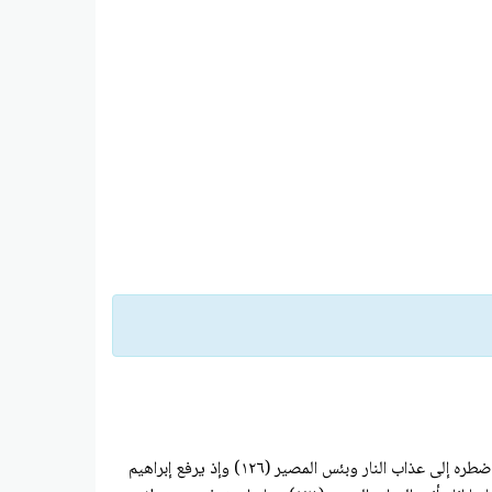
قال الله تعالى : " وإذ قال إبراهيم رب اجعل هذا بلدا آمنا وارزق أهله من الثمرات من أمن منهم بالله واليوم الآخر قال ومن كفر فأمتعه قليلا ثم أضطره إلى عذاب النار وبئس المصير (۱۲٦) وإذ يرفع إبراهيم