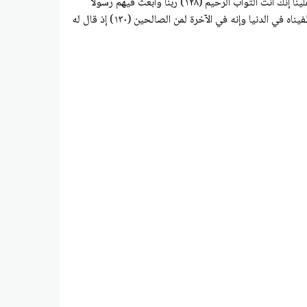
القواعد من البيت وإسماعيل ربنا تقبل منا إنك أنت السميع العليم (۱۲۷) ربنا واجعلنا مسلمين لك ومن ذريتنا أمة مسلمة لك وارنا مناسكنا وتب علينا إنك أنت التواب الرحيم (۱۲۸) ربنا وابعث فيهم رسولا
منهم يتلو عليهم آياتك ويعلمهم الكتاب والحكمة ويزكيهم إنك أنت العزيز الحكيم (۱۲۹) ومن يرغب عن ملة إبراهيم إلا من سفه نفسه ولقد اصطفيناه في الدنيا وإنه في الآخرة لمن الصالحين (۱۳۰) إذ قال له