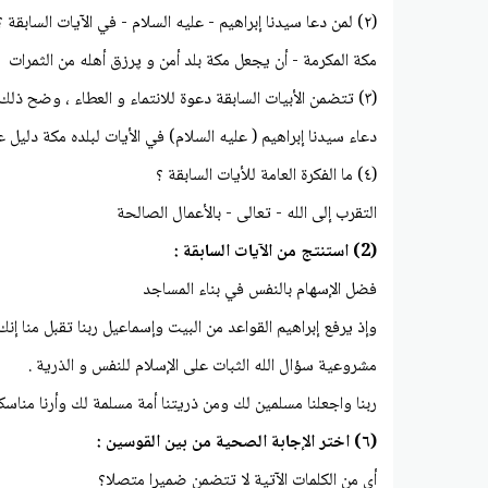
(۲) لمن دعا سيدنا إبراهيم - عليه السلام - في الآيات السابقة ؟ و ما مضمون هذا الدعاء ؟
مكة المكرمة - أن يجعل مكة بلد أمن و پرزق أهله من الثمرات
(۳) تتضمن الأبيات السابقة دعوة للانتماء و العطاء ، وضح ذلك .
دعاء سيدنا إبراهيم ( عليه السلام) في الأيات لبلده مكة دليل عل
(٤) ما الفكرة العامة للأيات السابقة ؟
التقرب إلى الله - تعالى - بالأعمال الصالحة
(2) استنتج من الآيات السابقة :
فضل الإسهام بالنفس في بناء المساجد
وإذ يرفع إبراهيم القواعد من البيت وإسماعيل ربنا تقبل منا إنك أنت 
مشروعية سؤال الله الثبات على الإسلام للنفس و الذرية .
ربنا واجعلنا مسلمين لك ومن ذريتنا أمة مسلمة لك وأرنا مناسكنا 
(٦) اختر الإجابة الصحية من بين القوسين :
أي من الكلمات الآتية لا تتضمن ضميرا متصلا؟