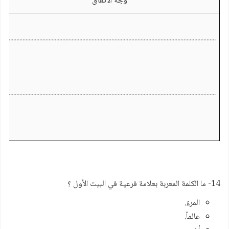
وجه الاتفاق
..........................................................................................................................................
..........................................................................................................................................
14- ما الكلمة المعربة بعلامة فرعية في البيت الأول ؟
المرءُ.
عالماً.