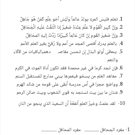
تعلم فليسَ المرءُ يولدُ عالماً وَلَيْسَ أخو عِلْمٍ كَمَنْ هُوَ جَاهِلُ
وإنَّ كَبِير الْقَوْمِ لاَ علْمَ عِنْدَهُ صَغيرٌ إذا الْتَفَّتْ عَلَيهِ الْجَحَافِلُ
وإنَّ صَغيرَ القَومِ إنْ كانَ عَالِماً كَبيرٌإذَا رُدَّتْ إليهِ المحَافِلُ.
بالعلم يدرك أقصى المجد من أمم ولا رُقيٌّ بغير العلم للأمم
يحظى أولو البذل إن تحسن مقاصـ دهمبالباقيات من الآلاء
والنعم
فإن تجد كرما في غير محمدة فقد تكون أداة الموت في الكرم
معاهد العلم من يسخو فيعمرها يبني مدارج للمستقبل السنم
وواضع حجرا في أس مدرسة أبقى على قومه من شائد الهرم
شتان ما بين بيت تستجد به قوى الشعوب وبيت صائن الرمم
10- لقد علمتُ وخيرُ العلمِ أنفعُهُ أن السعيدَ الذي ينجو من النارِ.
1- مفرد الجحافل ................ مفرد المحافل .................