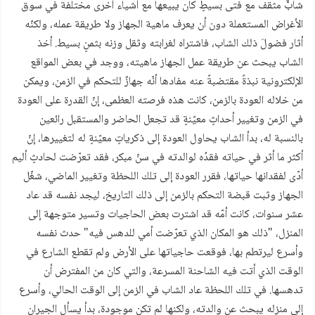
شابٌّ مثقف مع فتى بسيطٍ كان يبيعها مع أشياء أخرى مختلفة في سوق
الأغراض المستعملة دون أن يعرف ماهية الجهاز ولا طريقة عمله، ولكنّه
أثار فضولَ ذلك الشاب، فاشتراه لغرابته وثقل وزنه بثمنٍ بسيط. أخذ
الشاب يبحث عن طريقة عمل الجهاز ماهيته، ووجد في بعض المواقع
الإلكترونية نبذةً مقتضبةً عنه مفادها أنّه جهازٌ للتحكم في الزمن، ويمكن
من خلاله العودة بالزمن، كانت هذه فرصته العظمى، إنّ القدرة على العودة
في الزمن وتغيير أحداثٍ معيّنةٍ قد تجعل الحاضر والمستقبل رائعين
بالنسبة له، بدأ الشاب يحاول العودة إلى ذكرياتٍ معيّنةٍ له لتغييرها، إنّ
أكثر ما أثر في حياته فقدُه لوالدته في سنّ مبكر، فقد تعرّضت لحادثٍ أليم
أدّى لفقدانها حياتها، فقرر العودة إلى تلك اللحظة وتغيير الماضي، شغّل
الجهاز وثبت قبضة التحكم بالزمن إلى ذلك التاريخ، ليجد نفسه قد عاد
عشر سنوات، كانت أمّه قد اشترت بعض الحاجيات وتسير متوجهة إلى
المنزل، "ذلك هو المكان الذي تعرّضت أمي للدهس فيه" حدث نفسه
وأسرع ليرتطم بها، فوقعت حاجياتها على الأرض ولم تقطع الشارع في
الوقت الذي أتت فيه الشاحنة المسرعة، والتي كان من المفترض أن
تدهسها. في تلك اللحظة عاد الشاب في الزمن إلى الوقت الحالي، وأسرع
إلى منزله يبحث عن والدته، ولكنها لم تكن موجودة، بدأ يسأل الجيران