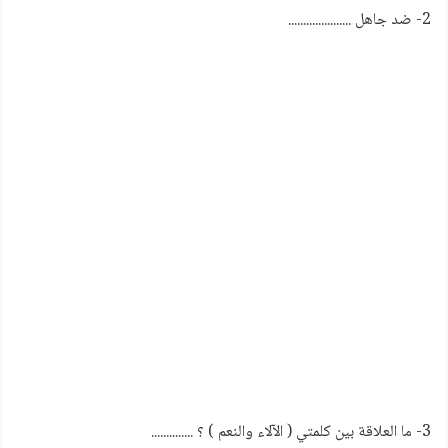
2- ضد جاهل .....................
3- ما العلاقة بين كلمتي (
الآلاء والنعم ) ؟ ..............