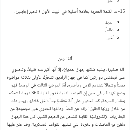
أخو.
15- ما الكلمة المعربة بعلامة أصلية في البيت الأول ؟ تخير إجابتين .
المرءُ.
عالماً.
أخو.
آلة الزمن
آلة صغيرة، يشبه شكلها جهازَ المذياع، إلّا أنّها أكبر منه قليلاً، وتحتوي
على قبضتين دوارتين كما في جهاز الراديو، تتحرّك الأولى بثلاثة مواضع؛
يميناً وشمالاً لتقديم الزمن وتأخيره، أمّا الموضع الثالث في الوسط فهو
وضع الإيقاف. في حين إنّ القبضة الثانية تدور لغاية 360 درجة للتحكم
بمقدار السرعة، كما تحتوي على آلةٍ مُعقّدةٍ جداً داخل غلافها، يبدو ذلك
من خلال وزنها الثقيل الزائد عن الحدّ. وداخها تحتوي على مجموعةٍ من
البطاريات الإلكترولنيّة القابلة للشحن من الحجم الكبير، كان هذا الجهاز
ملقىً مع المخلفات والخردة التي تلقيها القواعد العسكرية. وقد عثر عليها