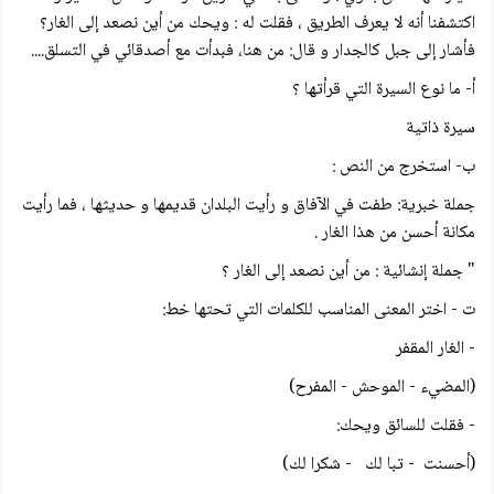
اكتشفنا أنه لا يعرف الطريق ، فقلت له : ويحك من أين نصعد إلى الغار؟
فأشار إلى جبل کالجدار و قال: من هنا، فبدأت مع أصدقائي في التسلق....
أ- ما نوع السيرة التي قرأتها ؟
سيرة ذاتية
ب- استخرج من النص :
جملة خبرية: طفت في الآفاق و رأيت البلدان قدیمها و حديثها ، فما رأيت
مكانة أحسن من هذا الغار .
" جملة إنشائية : من أين نصعد إلى الغار ؟
ت - اختر المعنى المناسب للكلمات التي تحتها خط:
- الغار المقفر
(المضيء - الموحش - المفرح)
- فقلت للسائق ويحك:
(أحسنت - تبا لك - شكرا لك)