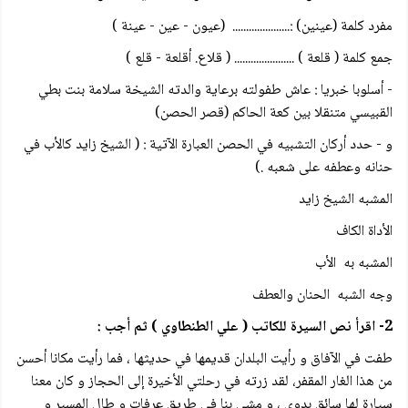
مفرد كلمة (عينين) :..................... (عيون - عين - عينة )
جمع كلمة ( قلعة ) ...................... ( قلاع. أقلعة - قلع )
- أسلوبا خبريا : عاش طفولته برعاية والدته الشيخة سلامة بنت بطي
القبيسي متنقلا بين كعة الحاكم (قصر الحصن)
و - حدد أركان التشبيه في الحصن العبارة الآتية : ( الشيخ زايد كالأب في
حنانه وعطفه على شعبه .)
المشبه الشيخ زايد
الأداة الكاف
المشبه به الأب
وجه الشبه الحنان والعطف
2- اقرأ نص السيرة للكاتب ( علي الطنطاوي ) ثم أجب :
طفت في الآفاق و رأيت البلدان قديمها في حديثها ، فما رأيت مكانا أحسن
من هذا الغار المقفر، لقد زرته في رحلتي الأخيرة إلى الحجاز و كان معنا
سيارة لها سائق بدوي ، و مشی بنا في طريق عرفات و طال المسير و