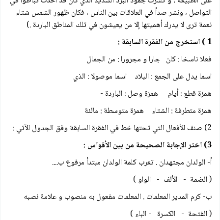
على الطبيعة ، و كسرت جمود البرد الشديد الذي كان قد أحدث تباطؤا في
التواصل ، ونشر صدأ في العلاقات بين الناس ، فكان ظهور الشمس شتاء
نعمة تری لا يدرك أهميتها إلا من يعيشون في تلك المناطق الباردة .)
1 ) استخرج من الفقرة السابقة :
فعلا ناسخا : كان جارا و مجرورا : من الجمال
اسما يدل على الجمع : البلاد اسما موصولا : الذي
همزة قطع : أيام همزة وصل : الباردة -
همزة متطرفة : الشتاء همزة متوسطة : مالئة
2) صنف الأفعال التي تحتها خط في الفقرة السابقة وفق الجدول الآتي :
3) اختر الإجابة الصحيحة من بين الأقواس :
أ- الولدان مجتهدان . تعرب كلمة الولدان مبتدأ مرفوع ب....
( الضمة - الألف - الواو )
ب- كرم المدير المعلمات . المعلمات مفعول به منصوب و علامة نصبه
( الفتحة - الكسرة - الباء )