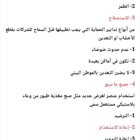
2- الطمر
3- الاستصلاح
من أنواع تدابير الحماية التي يجب تطبيقها قبل السماح للشركات بقطع
الأخشاب او التعدين
1- عدم حدوث ضوضاء
2- تكون في أماكن بعيدة
3- لا يضرر التعدين بالموطن البيئي
4- جميع ما سبق
استخدام عنصر لغرض جديد مثل صنع مغذية طيور من وعاء
بلاستيكي مستعمل سمى
1- الترشيد
2- إعادة الاستخدام
3- إعادة التدوير