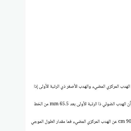
از الصوديوم بطول موجي nm 596، ويسقط على شقين البعد بينها m 10×1.90 ما المسافة بين الهدب المركزي المضيء والهدب الأصغر ذي الرتبة الأولى إذا
2. في تجربة يونج، استخدم الطلاب أشعة ليزر طولها الموجي nm 632.8. فإذا وضع الطلاب الشاشة على بعد m 1.00 من الشقين، ووجدوا أن الهدب الضوئي ذا الرتبة الأولى بعد mm 65.5 من الخط
34. يسقط ضوء على شقين متباعدين بمقدار amر 19.0، ويبعدان عن شاشة cin 80.0 فإذا كان الهدب المضي، ذو الرتبة الأولى على بعد cm 90، 1 عن الهدب المركزي المضيء فما مقدار الطول الموجي