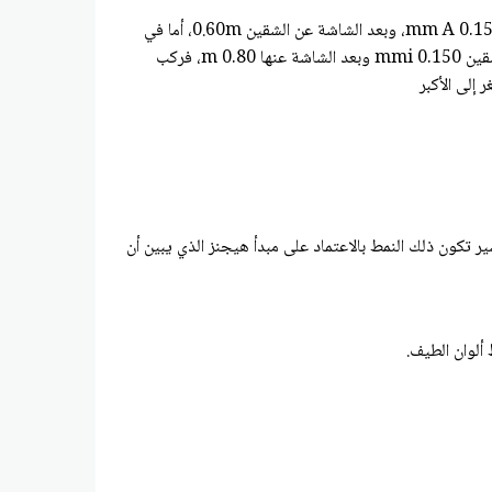
36. يوجه على مؤشر ليزر أحمر نحو ثلاث مجموعات من الشقوق المزدوجة المختلفة، فإذا كانت المسافة الفاصلة بين الشقين في المجموعة mm A 0.150، وبعد الشاشة عن الشقين 0.60m، أما في
المجموعة B فكانت المسافة الفاصلة بين الشقين min 0.175، وبعد الشاشة عنها ml 0.00، وفي المجموعة 0 كانت المسافة الفاصلة بين الشقين mmi 0.150 وبعد الشاشة عنها m 0.80، فركب
إلى الأكبر
تكون ذلك النمط بالاعتماد على مبدأ هيجنز الذي يبين أن
ألوان الطيف.