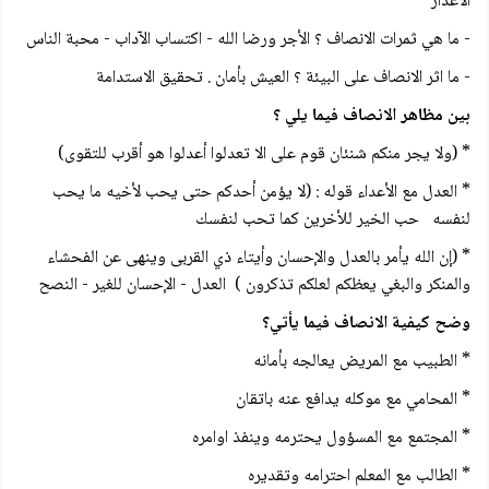
الأعذار
- ما هي ثمرات الانصاف ؟ الأجر ورضا الله - اكتساب الآداب - محبة الناس
- ما اثر الانصاف على البيئة ؟ العيش بأمان . تحقيق الاستدامة
بين مظاهر الانصاف فيما يلي ؟
* (ولا يجر منكم شنئان قوم على الا تعدلوا أعدلوا هو أقرب للتقوی)
* العدل مع الأعداء قوله : (لا يؤمن أحدكم حتى يحب لأخيه ما يحب
لنفسه حب الخير للأخرين كما تحب لنفسك
* (إن الله يأمر بالعدل والإحسان وأيتاء ذي القربى وينهى عن الفحشاء
والمنكر والبغي يعظكم لعلكم تذكرون ) العدل - الإحسان للغير - النصح
وضح كيفية الانصاف فيما يأتي؟
* الطبيب مع المريض يعالجه بأمانه
* المحامي مع موكله يدافع عنه باتقان
* المجتمع مع المسؤول يحترمه وينفذ اوامره
* الطالب مع المعلم احترامه وتقديره