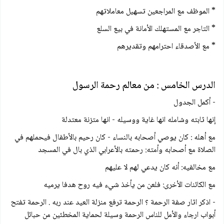
* الموظف مع المراجعين تسهيل معاملاتهم
* التاجر مع المستهلك الأمانة في بيع السلع
* مع الأصدقاء احترامهم وتقديرهم
الدرس الخامس : من معالم رحمة الرسول
- أكمل الجدول
إنها ثابته وشامله انها غاية ووسيله - انها متزنة معتدلة
مع أهله : كان يوصي أصحابه بالنساء - كان رحيم بالأطفال فيحملهم في
الصلاة مع أصحابه وأمته: رحمته بالأعرابي الذي بال في المسجد
مع مخالفيه: أنه كان يدعي لهم لا عليهم
مع الكائنات الأخرى: فلعن من يأخذ شيء فيه روح هدفا يرميه
- اذكر اثار صفة الرحمة ؟ الرحمة ترفع منزلة العيد عند ربه . الرحمة تفتح
أبواب ارجاء والأمل للناس الرحمة وسيلة لحماية المخطئين من حبائل