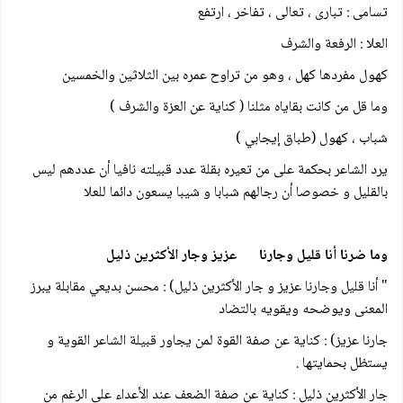
تسامی : تباری ، تعالى ، تفاخر ، ارتفع
العلا : الرفعة والشرف
کهول مفردها کهل ، وهو من تراوح عمره بين الثلاثين والخمسين
وما قل من كانت بقاياه مثلنا ( كناية عن العزة والشرف )
شباب ، کهول (طباق إيجابي )
يرد الشاعر بحكمة على من تعيره بقلة عدد قبيلته نافيا أن عددهم ليس
بالقليل و خصوصا أن رجالهم شبابا و شيبا يسعون دائما للعلا
وما ضرنا أنا قليل وجارنا عزيز وجار الأكثرين ذليل
" أنا قليل وجارنا عزيز و جار الأكثرين ذليل) : محسن بديعي مقابلة يبرز
المعنى ويوضحه ويقويه بالتضاد
جارنا عزیز) : كناية عن صفة القوة لمن يجاور قبيلة الشاعر القوية و
يستظل بحمايتها .
جار الأكثرين ذليل : كناية عن صفة الضعف عند الأعداء على الرغم من