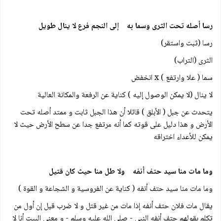
رسا أصله تحت الثرى وسما به إلى النجم فرع لا ينال طويل
رسا (ثبت واستقر)
الثرى (التراب)
سما ( علا وارتفع ) x انخفض
لا ينال (لا يمكن الوصول إليه ) كناية عن الرفعة والمكانة العالية
يتحدث عن جبل ( الأبلق ) قائلا أن هذا الجبل ثابت و ممتد أصله تحت
الأرض و هذا دليل على قوته كما أنه مرتفع جدا عن سطح الأرض حيث لا
يمكن للأعداء اختراقه
وما مات منا سيد حتف أنفه ولا طل منا حيث كان قتيل
وما مات منا سيد حتف أنفه ( كناية عن الفروسية و الشجاعة و القوة )
يقال مات فلان حتف أنفه إذا مات من غير قتل و لا ضرب قيل إن أول من
تكلم بقولهم حتف أنفه النبي - صلى الله عليه وسلم - و معنى البيت أنا لا