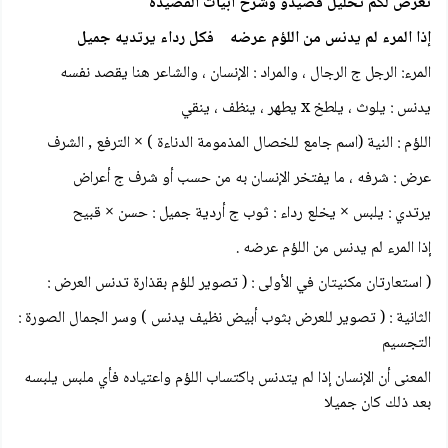
نعرض لكم تحليل قصيدو وشرح ابيات القصيدة
إذا المرء لم يدنس من اللؤم عرضه فكل رداء يرتديه جميل
المرء: الرجل ج الرجال ، والمراد : الإنسان ، والشاعر هنا يقصد نفسه
يدنس : يلوث ، يلطخ x يطهر ، ينظف ، ينقي
اللؤم : النية (اسم جامع للخصال المذمومة الدناءة ) × الترفع , الشرف
عرض : شرفه ، ما يفتخر الإنسان به من حسب أو شرف ج أعراض
يرتدي : يلبس × يخلع رداء : ثوب ج أردية جميل : حسن × قبيح
إذا المرء لم يدنس من اللؤم عرضه .
( استعارتان مكنيتان في الأولى : ( تصوير للؤم بقذارة تدنس العرض :
الثانية : ( تصوير للعرض بثوب أبيض نظيف يدنس ) وسر الجمال الصورة :
التجسيم
المعنى أن الإنسان إذا لم يتدنس باكتساب اللؤم واعتياده فأي ملبس يلبسه
بعد ذلك كان جميلا