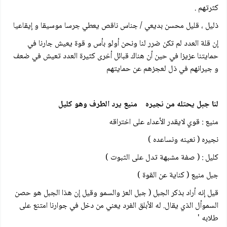
كثرتهم .
ذليل ، قليل محسن بديعي / جناس ناقص يعطي جرسا موسيقا و إيقاعيا
إن قلة العدد لم تكن ضرر لنا ونحن أولو بأس و قوة يعيش جارنا في
حمايتنا عزيزا في حين أن هناك قبائل أخرى كثيرة العدد تعيش في ضعف
و جيرانهم في ذل لعجزهم عن حمايتهم
لنا جبل يحتله من نجيره منيع يرد الطرف وهو كلیل
منيع : قوي لايقدر الأعداء على اختراقه
نجیره ( نعينه ونساعده )
كليل : ( صفة مشبهة تدل على الثبوت )
جبل منيع ( كناية عن القوة )
قيل إنه أراد بذكر الجبل ( جبل العز والسمو وقيل إن هذا الجبل هو حصن
السموأل الذي يقال. له الأبلق الفرد يعني من دخل في جوارنا امتنع على
طلابه '