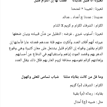
تعيرنا أنا قليل عديدنا فقلت لها إن الكرام قليل
تعيرنا : تعيينا × تمنحنا
عديدنا : عددنا ج أعداد ، عدائد
الكرام : الشرفاء الكرام م كريم x اللثام
تعيرنا : أسلوب خبري ، غرضه : التقليل من شأن قبيلته وبيان ضعفها
عيرته أنهم أقلاء العدد وأنكرت منهم قلة عددهم فعدته عارا فأجابها إن
الكرام يقلون وقوله إن الكرام قليل يشتمل على معان كثيرة وهي وقوع
الدهر بهم وقصد الموت إياهم واستقبالهم في الدفاع عن أحسابهم
وإهانتهم کرائم نفوسهم مخافة لزوم العار بهم فكل ذلك يقلل العدد
وما قل من كانت بقاياه مثلنا شباب تسامى للعلی وکهول
الكرام : الشرفاء (م) گریم
بقاياه : رجاله (م) بقية
مثل : شبيه (ج) أمثال