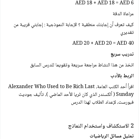
AED 18 + AED 18 = AED 6
مراعاة الدقة
كيف تعرف أن إجابتك منطقية ؟ الإجابة النموذجية : إجابتي قريبة من
تقديري
AED 20 + AED 20 = AED 40
تدريب سريع
اتخذ من هذا النشاط مراجعة سريعة وتقويما للدرس السابق
الربط بالأدب
اقرأ أحد الكتب العامة، Alexander Who Used to Be Rich Last
Sunday ( ألكسندر الذي كان ثريا الأحد الماضي )، تأليف جوديث
فبورست، لإعداد الطلاب لهذا الدرس
2 الاستكشاف واستخدام النماذج
تمثيل مسائل الرياضيات