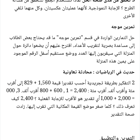
3 تحقق من مدى صحة الحل
لماذا تستخدم الجمع للتحقق من مسألة
الطرح ؟ الإجابة النموذجية. لأنهما عمليتان عکسیتان، وكل منهما تلغي
الأخرى
تمرین موجه
حل التمارين الواردة في قسم "تمرين موجه" ما قد يحتاج بعض الطلاب
إلى مساعدة بصرية لتقريب الأعداد، اقترح عليهم أن يضعوا دائرة حول
المنزلة التي سيقربون إليها العدد ووضع مستقيم أسفل الرقم الموجود
على يمين هذه المنزلة
حديث في الرياضيات : محادثة تعاونية
2 التفكير بطريقة تجريدية أحسب تقديرا قيمة 1,560 + 829 إلى أقرب
مئة وأقرب ألف. أقرب مئة : 2,400 = 1 , 600 + 800 أقرب ألف. 3, 000
= 2,000 + 000,I أي تقدير هو الأقرب للإجابة الفعلية ؟ 2,400 كيف
تعرف ذلك ؟ كلما صغر موضع القيمة المكانية التي تقرب إليها، زادت
صحة التقدير
التمرين والتطبيق