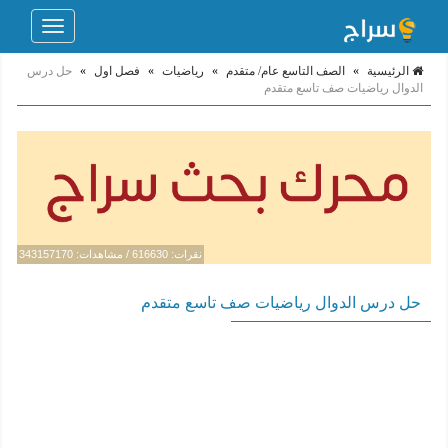
Toggle
navigation
الرئيسية
»
الصف التاسع عام/ متقدم
»
رياضيات
»
فصل اول
»
حل درس
الدوال رياضيات صف تاسع متقدم
نقرات: 616630 / مشاهدات: 343157170
حل درس الدوال رياضيات صف تاسع متقدم