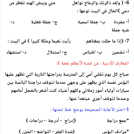
6- ( ولقد ذكرتك والرماح نواهل مني وبيض الهند تقطر من
دمي )الحال في البيت نوعها :
أ- مفردة ب- جملة اسمية ج- جملة فعلية د-
شبه جملة
7- (إذا ما حللت بمغناهم رأيت نعيما وملكا كبيرا ) في البيت :
أ- تضمين ب- اقتباس ج- استدلال د- استشهاد
المعارف الأدبية : من قصة (أعظم نعمة ):
صباح كل يوم تقلني أمي إلى المدرسة بدراجتها النارية التي تظهر عليها
البؤس نفسه الذي يظهر على وجهي عندما تتوقف دراجتنا البائسة بين
سيارات أولياء أمور زملائي وكلهم أغنياء كنت أشعر بالخجل أمامهم
وعندما تتوقف أجري مبتعدا عنها .
1-اختر الأجابة الصحيحة بوضع خط تحتها :
*جمع دراجة (إدراج - أدرجة - دراجات )
*مرادف البؤس (شدة الفقر - التواضع - الحزن )