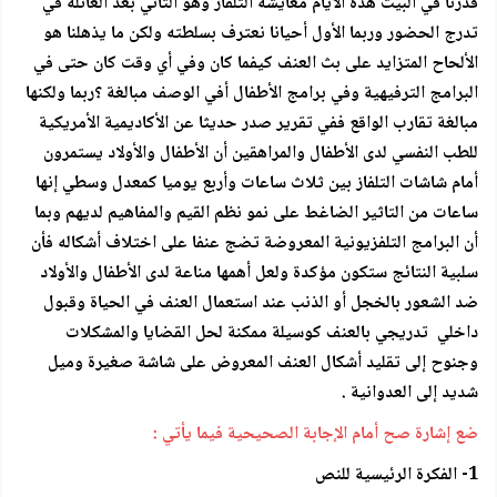
قدرنا في البيت هذه الأيام معايشة التلفاز وهو الثاني بعد العائلة في
تدرج الحضور وربما الأول أحيانا نعترف بسلطته ولكن ما يذهلنا هو
الألحاح المتزايد على بث العنف كيفما كان وفي أي وقت كان حتى في
البرامج الترفيهية وفي برامج الأطفال أفي الوصف مبالغة ؟ربما ولكنها
مبالغة تقارب الواقع ففي تقرير صدر حديثا عن الأكاديمية الأمريكية
للطب النفسي لدى الأطفال والمراهقين أن الأطفال والأولاد يستمرون
أمام شاشات التلفاز بين ثلاث ساعات وأربع يوميا كمعدل وسطي إنها
ساعات من التاثير الضاغط على نمو نظم القيم والمفاهيم لديهم وبما
أن البرامج التلفزيونية المعروضة تضج عنفا على اختلاف أشكاله فأن
سلبية النتائج ستكون مؤكدة ولعل أهمها مناعة لدى الأطفال والأولاد
ضد الشعور بالخجل أو الذنب عند استعمال العنف في الحياة وقبول
داخلي تدريجي بالعنف كوسيلة ممكنة لحل القضايا والمشكلات
وجنوح إلى تقليد أشكال العنف المعروض على شاشة صغيرة وميل
شديد إلى العدوانية .
ضع إشارة صح أمام الإجابة الصحيحية فيما يأتي :
1- الفكرة الرئيسية للنص