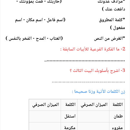
*مرادف غذوتك (حاربتك - قمت بمؤونتك -
دافعت عنك )
*كلمة المطروق (اسم فاعل - اسم مكان - اسم
مفعول )
*الغرض من النص (العتاب - المدح - الفخر بالنفس )
2- ما الفكرة الفرعية للأبيات السابقة :
………………………………………………..
3- اشرح بأسلوبك البيت الثالث ؟
………………………………………………
زن الكلمات الأتية وزنا صحيحا :
الكلمة
الميزان الصرفي
الكلمة
الميزان الصرفي
طمان
استقل
مقروء
مكرمة