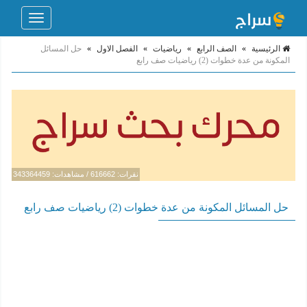
Toggle
navigation
الرئيسية
»
الصف الرابع
»
رياضيات
»
الفصل الاول
»
حل المسائل
المكونة من عدة خطوات (2) رياضيات صف رابع
نقرات: 616662 / مشاهدات: 343364459
حل المسائل المكونة من عدة خطوات (2) رياضيات صف رابع