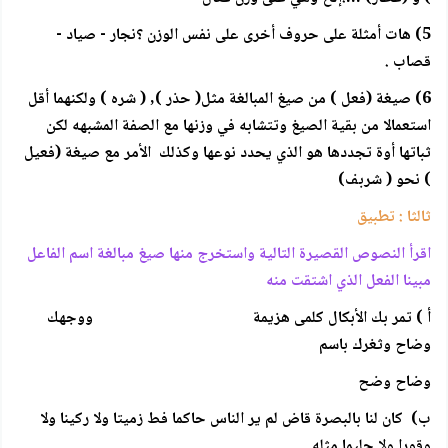
5) هات أمثلة على حروف أخرى على نفس الوزن ؟نجار - صياد -
قصاب .
6) صيغة (فعل ) من صيغ المبالغة مثل( حذر ), ( شره ) ولكنهما أقل
استعمالا من بقية الصيغ وتتشابه في وزنها مع الصفة المشبهه لكن
ثباتها أوة تجددها هو الذي يحدد نوعها وكذلك الأمر مع صيغة (فعيل
) نحو (
شربف)
ثالثا : تطبيق
اقرأ النصوص القصيرة التالية واستخرج منها صيغ مبالغة اسم الفاعل
مبينا الفعل الذي اشتقت منه
أ ) تمر بك الأبكال كلمى هزيمة ووجهك
وضاح وثغرك باسم
وضاح وضح
ب) كان لنا بالبصرة قاض لم ير الناس حاكما فط زميتا ولا ركينا ولا
وقورا ولا حليما مثله