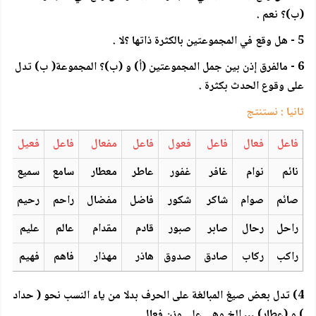
(ب)؟ نعم .
5 - هل وقع في المجموعتين بالكثرة ذاتها ؟لا .
6 - مالفرق إذن بين جمل المجموعتين (أ) و (ب)؟ المجموعة( ب) تدل
على وقوع الحدث بكثرة .
ثانيا : نستنتج
فاعل
فعال
فاعل
فعول
فاعل
مفعال
فاعل
فعيل
نائم
نوام
غافر
غفور
عاطر
معطار
سامع
سميع
صائم
صوام
شاكر
شكور
فاضل
مفضال
راحم
رحيم
راحل
رحال
صابر
صبور
قادم
مقدام
عالم
عليم
راكب
ركاب
صادق
صدوق
هاذر
مهذار
فاهم
فهيم
4) تدل بعض صيغ المبالغة على الحرف بدلا من ياء النسب نحو ( حداد
) و (عطار) ….إلخ وهي على وزن فعال