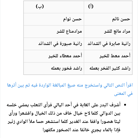
(أ)
(ب)
حسن نائم
حسن نوام
مراد مانع للشر
مرادمناع للشر
رانية صابرة في الشدائد
رانية صبورة في الشدائد
أحمد معط للخير
أحمد معطاء للخير
راشد كثير الفخر بعمله
راشد فخور بعمله
اقرأ النص التالي واستخرج منه صيغ المبالغة الواردة فيه ثم بين أثرها
في المعنى
أشرف البدر على الغابة في أحد اليالي فرأى الثعلب يمشي خلسه
بين الدوالي كلما لاح خيال خاف من ذلك الخيال واقشعرا ورأى
ليثا هصورا واقفا عند الغدير كلما استشعر حسا ملأ الوادي زئير
فإذا بالماء يجري خائفا عند الصخور مكفهرا