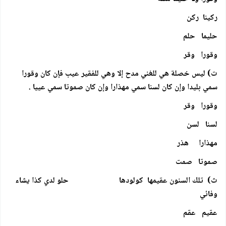
ركينا ركن
حليما حلم
وقورا وقر
ت) ليس خصلة هي للغني مدح إلا وهي للفقير عيب فإن كان وقورا
سمي بليدا وإن كان لسنا سمي مهذارا وإن كان صموتا سمي عييا .
وقورا وقر
لسنا لسن
مهذارا هذر
صموتا صمت
ث) تلك السنون عقيمها كولودها حلو لدي كذا يشاء
وفائي
عقيم عقم