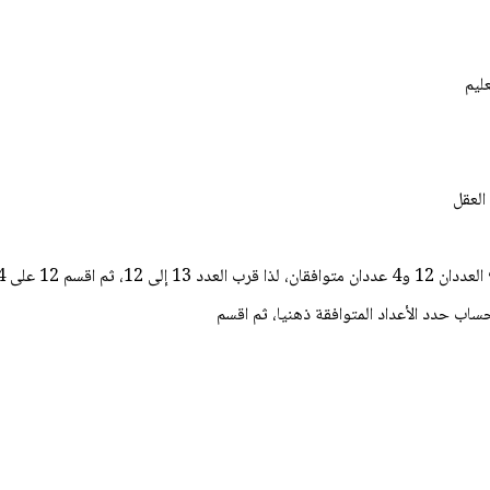
ليم
 العقل