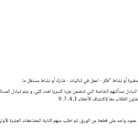
غيرة أو نشاط "فكر - اعمل في ثنائيات - شارك أو نشاط مستقل ما
تبادل مسألتهم الخاصة التي تتضمن جزءا کسريا لعدد كلي، و يتم تبادل المسائ
لطلاب معا لاكتشاف الأخطاء 1, 4، 7، 0
من الطلاب كتابة كسور الوحدة بداية من .in إلى .in في عمود واحد على قطعة من الورق، ثم اطلب منهم كتاية الم