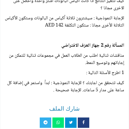
کيف تتغير النتائج اذا كانت اكياس البالونات اشتر واحدة واحصل على
الاخرى مجانا ؟
الإجابة النموذجية : سيشترون ثلاثة أكياس من البالونات وستكون الأكياس
الثلاثة الأخرى مجانا : ستكون التكلفة 142 AED
المسألة رقم 2 جهاز العزف الافتراضي
مناقشات ثنائية اطلب من الطلاب العمل في مجموعات ثنائية للتمكن من
إجاباتهم وتوسيع النمط.
1 اطرح الأسئلة التالية :
كيف تتحقق من اجابتك ؟ الإجابة النموذجية : ابدأ واستمر في إضافة كل
ساعة على مدار 5 ساعات. الإجابة صحيحة .
شارك الملف